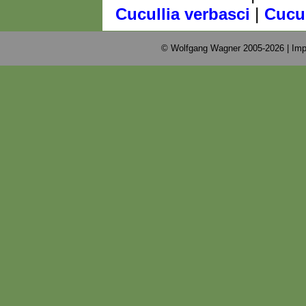
|
Cucullia verbasci
Cucul
© Wolfgang Wagner 2005-2026 |
Imp