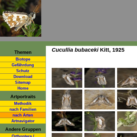
Cucullia bubaceki
Kitt, 1925
Themen
Biotope
Gefährdung
Schutz
Download
Sitemap
Home
Artportraits
Methodik
nach Familien
nach Arten
Artnavigator
Andere Gruppen
Orthoptera /