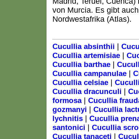
Madrid, Teruel, Cuenca)
von Murcia. Es gibt auc
Nordwestafrika (Atlas).
|
Cucullia absinthii
Cucul
|
Cucullia artemisiae
Cuc
|
Cucullia barthae
Cucull
|
Cucullia campanulae
C
|
Cucullia celsiae
Cucull
|
Cucullia dracunculi
Cu
|
formosa
Cucullia fraud
|
gozmanyi
Cucullia lac
|
lychnitis
Cucullia pren
|
santonici
Cucullia scr
|
Cucullia tanaceti
Cucul