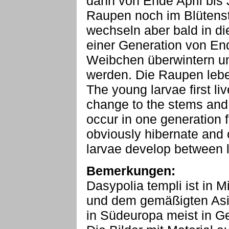
dann von Ende April bis 
Raupen noch im Blütenst
wechseln aber bald in die
einer Generation von End
Weibchen überwintern un
werden. Die Raupen leben
The young larvae first li
change to the stems and 
occur in one generation 
obviously hibernate and 
larvae develop between la
Bemerkungen:
Dasypolia templi ist in M
und dem gemäßigten Asie
in Südeuropa meist in Ge