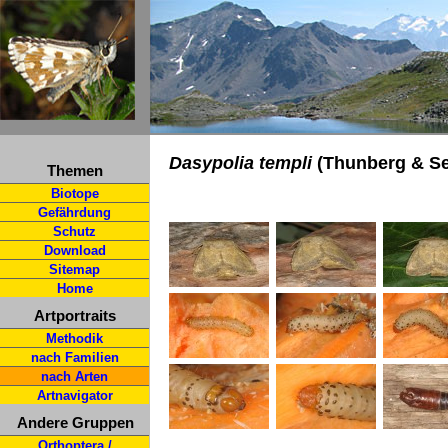
Dasypolia templi
(Thunberg & Se
Themen
Biotope
Gefährdung
Schutz
Download
Sitemap
Home
Artportraits
Methodik
nach Familien
nach Arten
Artnavigator
Andere Gruppen
Orthoptera /