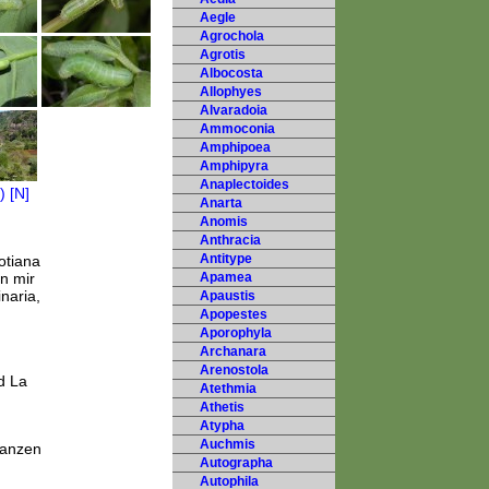
Aegle
Agrochola
Agrotis
Albocosta
Allophyes
Alvaradoia
Ammoconia
Amphipoea
Amphipyra
Anaplectoides
Anarta
Anomis
Anthracia
Antitype
otiana
n mir
Apamea
naria,
Apaustis
Apopestes
Aporophyla
Archanara
Arenostola
d La
Atethmia
Athetis
Atypha
Auchmis
ganzen
Autographa
Autophila