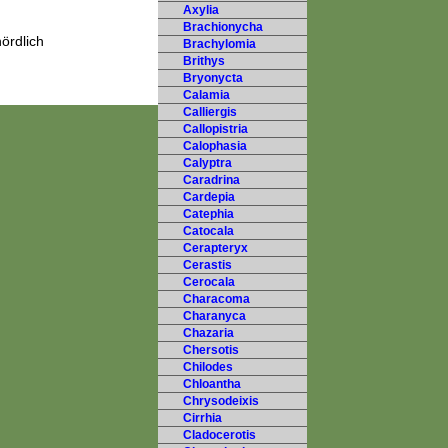
Axylia
Brachionycha
ördlich
Brachylomia
Brithys
Bryonycta
Calamia
Calliergis
Callopistria
Calophasia
Calyptra
Caradrina
Cardepia
Catephia
Catocala
Cerapteryx
Cerastis
Cerocala
Characoma
Charanyca
Chazaria
Chersotis
Chilodes
Chloantha
Chrysodeixis
Cirrhia
Cladocerotis