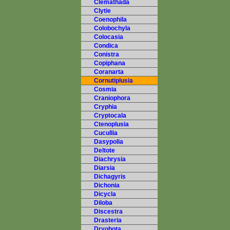
Clemathada
Clytie
Coenophila
Colobochyla
Colocasia
Condica
Conistra
Copiphana
Coranarta
Cornutiplusia
Cosmia
Craniophora
Cryphia
Cryptocala
Ctenoplusia
Cucullia
Dasypolia
Deltote
Diachrysia
Diarsia
Dichagyris
Dichonia
Dicycla
Diloba
Discestra
Drasteria
Dryobota