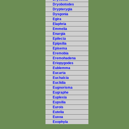
Dryobotodes
Drypterygia
Dysgonia
Egira
Elaphria
Emmelia
Enargia
Epilecta
Epipsilia
Episema
Eremobia
Eremohadena
Eriopygodes
Eublemma
Eucarta
Euchalcia
Euclidia
Eugnorisma
Eugraphe
Euplexia
Eupsilia
Eurois
Eutelia
Euxoa
Exophyla