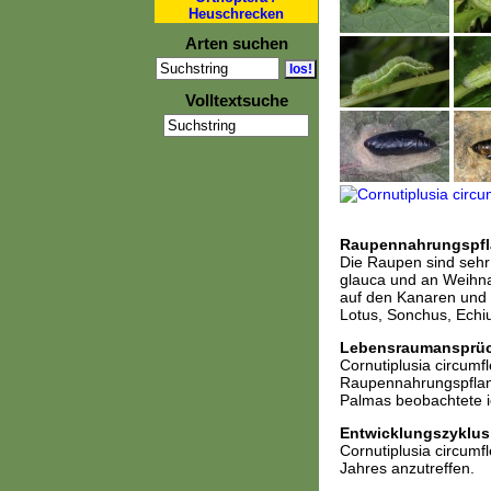
Heuschrecken
Arten suchen
Volltextsuche
Raupennahrungspfl
Die Raupen sind sehr
glauca und an Weihn
auf den Kanaren und 
Lotus, Sonchus, Echi
Lebensraumansprü
Cornutiplusia circumf
Raupennahrungspflan
Palmas beobachtete i
Entwicklungszyklus
Cornutiplusia circumf
Jahres anzutreffen.