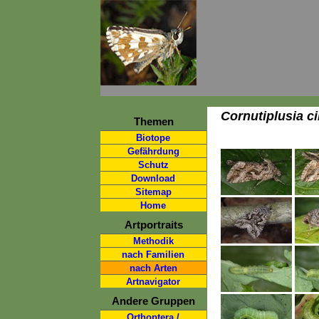
Cornutiplusia c
Themen
Biotope
Gefährdung
Schutz
Download
Sitemap
Home
Artportraits
Methodik
nach Familien
nach Arten
Artnavigator
Andere Gruppen
Orthoptera /