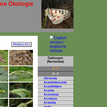
hre Ökologie
Gattungen
(Noctuidae)
A - F
G - Z
Abrostola
Acantholeucania
Acantholipes
Acontia
Acosmetia
Acronicta
Actinotia
Aedia