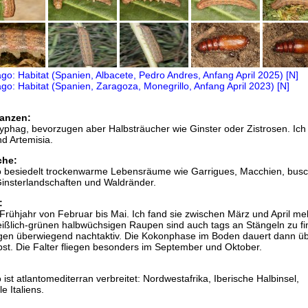
anzen:
yphag, bevorzugen aber Halbsträucher wie Ginster oder Zistrosen. Ich
nd Artemisia.
che:
go besiedelt trockenwarme Lebensräume wie Garrigues, Macchien, busc
nsterlandschaften und Waldränder.
:
rühjahr von Februar bis Mai. Ich fand sie zwischen März und April me
eißlich-grünen halbwüchsigen Raupen sind auch tags an Stängeln zu fi
gegen überwiegend nachtaktiv. Die Kokonphase im Boden dauert dann ü
t. Die Falter fliegen besonders im September und Oktober.
 ist atlantomediterran verbreitet: Nordwestafrika, Iberische Halbinsel,
e Italiens.