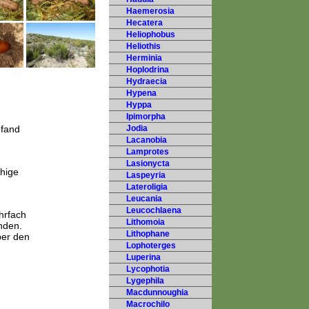
Haemerosia
Hecatera
Heliophobus
Heliothis
Herminia
Hoplodrina
Hydraecia
Hypena
Hyppa
Ipimorpha
 fand
Jodia
Lacanobia
Lamprotes
Lasionycta
hige
Laspeyria
Lateroligia
Leucania
Leucochlaena
hrfach
Lithomoia
nden.
Lithophane
ber den
Lophoterges
Luperina
Lycophotia
Lygephila
Macdunnoughia
Macrochilo