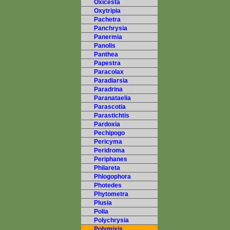
Oxicesta
Oxytripia
Pachetra
Panchrysia
Panermia
Panolis
Panthea
Papestra
Paracolax
Paradiarsia
Paradrina
Paranataelia
Parascotia
Parastichtis
Pardoxia
Pechipogo
Pericyma
Peridroma
Periphanes
Philareta
Phlogophora
Photedes
Phytometra
Plusia
Polia
Polychrysia
Polymixis