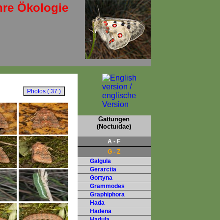
hre Ökologie
Gattungen
(Noctuidae)
A - F
G - Z
Galgula
Gerarctia
Gortyna
Grammodes
Graphiphora
Hada
Hadena
Hadula