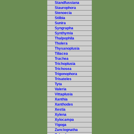
Standfussiana
Staurophora
Stenoecia
Stilbia
Sunira
Syngrapha
Synthymia
Thalpophila
Tholera
Thysanoplusia
Tiliacea
Trachea
Trichoplusia
Trichosea
Trigonophora
Trisateles
Tyta
Valeria
Vittaplusia
Xanthia
Xanthodes
Xestia
Xylena
Xylocampa
Yigoga
Zanclognatha