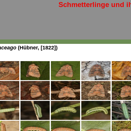
Schmetterlinge und i
laceago
(Hübner, [1822])