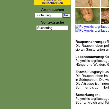
Heuschrecken
Arten suchen
Volltextsuche
Raupennahrungspfl
Die Raupen leben pol
sie an Ginsterarten u
Lebensraumansprü
Polymixis argillacea
Hänge und Weiden, Gi
Entwicklungszyklus
Die Raupen leben im F
in Südspanien. Die w
Die Altraupe ist hin
Sommer bis zum Herbs
Bemerkungen:
Polymixis argillaceago
Südfrankreich und Teil