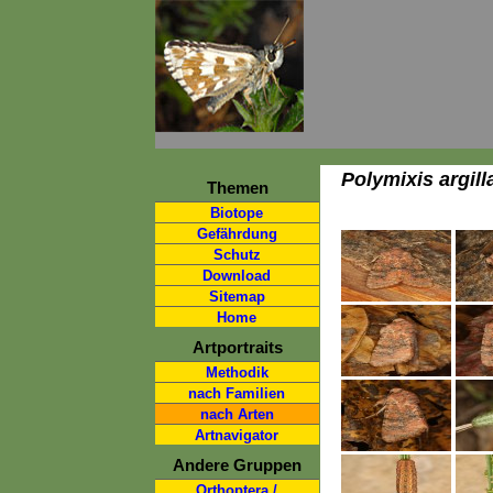
Polymixis argil
Themen
Biotope
Gefährdung
Schutz
Download
Sitemap
Home
Artportraits
Methodik
nach Familien
nach Arten
Artnavigator
Andere Gruppen
Orthoptera /