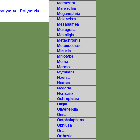
Mamestra
Maraschia
|
polymita
Polymixis
Meganephria
Melanchra
Mesapamea
Mesogona
Mesoligia
Metachrostis
Metopoceras
Minucia
Mniotype
Moma
Mormo
Mythimna
Naenia
Noctua
Nodaria
Nonagria
Ochropleura
Oligia
Olivenebula
Omia
Omphalophana
Ophiusa
Oria
Orthosia