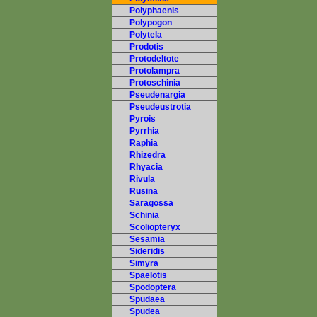
Polyphaenis
Polypogon
Polytela
Prodotis
Protodeltote
Protolampra
Protoschinia
Pseudenargia
Pseudeustrotia
Pyrois
Pyrrhia
Raphia
Rhizedra
Rhyacia
Rivula
Rusina
Saragossa
Schinia
Scoliopteryx
Sesamia
Sideridis
Simyra
Spaelotis
Spodoptera
Spudaea
Spudea