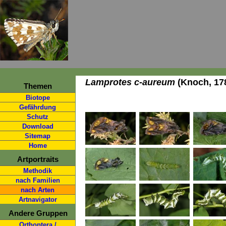
Lamprotes c-aureum
(Knoch, 17
Themen
Biotope
Gefährdung
Schutz
Download
Sitemap
Home
Artportraits
Methodik
nach Familien
nach Arten
Artnavigator
Andere Gruppen
Orthoptera /