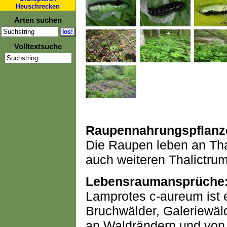
Heuschrecken
Arten suchen
Volltextsuche
Raupennahrungspflanz
Die Raupen leben an Thal
auch weiteren Thalictrum
Lebensraumansprüche
Lamprotes c-aureum ist 
Bruchwälder, Galeriewäl
an Waldrändern und von