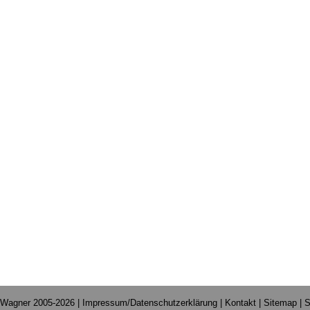
 Wagner 2005-2026 |
Impressum/Datenschutzerklärung
|
Kontakt
|
Sitemap
|
S