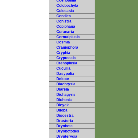
Coenophila
Colobochyla
Colocasia
Condica
Conistra
Copiphana
Coranarta
Cornutiplusia
Cosmia
Craniophora
Cryphia
Cryptocala
Ctenoplusia
Cucullia
Dasypolia
Deltote
Diachrysia
Diarsia
Dichagyris
Dichonia
Dicycla
Diloba
Discestra
Drasteria
Dryobota
Dryobotodes
Drypterygia