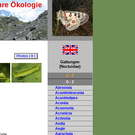
hre Ökologie
Gattungen
(Noctuidae)
A - F
G - Z
Abrostola
Acantholeucania
Acantholipes
Acontia
Acosmetia
Acronicta
Actinotia
Aedia
Aegle
orte.
Agrochola