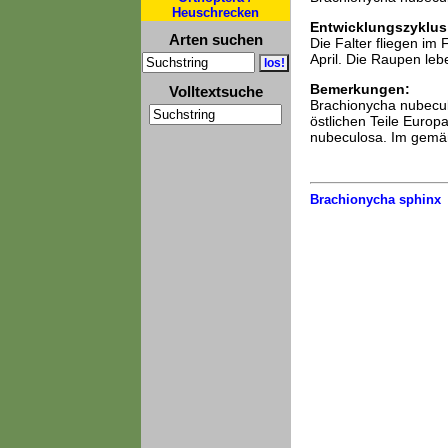
Heuschrecken
Entwicklungszyklus
Arten suchen
Die Falter fliegen i
April. Die Raupen lebe
Bemerkungen:
Volltextsuche
Brachionycha nubeculo
östlichen Teile Europ
nubeculosa. Im gemäß
Brachionycha sphinx