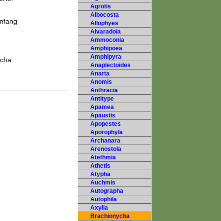
Agrotis
Albocosta
Anfang
Allophyes
Alvaradoia
Ammoconia
Amphipoea
Amphipyra
ycha
Anaplectoides
Anarta
Anomis
Anthracia
Antitype
Apamea
Apaustis
Apopestes
Aporophyla
Archanara
Arenostola
Atethmia
Athetis
Atypha
Auchmis
Autographa
Autophila
Axylia
Brachionycha