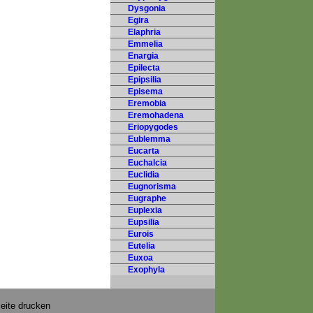
Dysgonia
Egira
Elaphria
Emmelia
Enargia
Epilecta
Epipsilia
Episema
Eremobia
Eremohadena
Eriopygodes
Eublemma
Eucarta
Euchalcia
Euclidia
Eugnorisma
Eugraphe
Euplexia
Eupsilia
Eurois
Eutelia
Euxoa
Exophyla
eite drucken