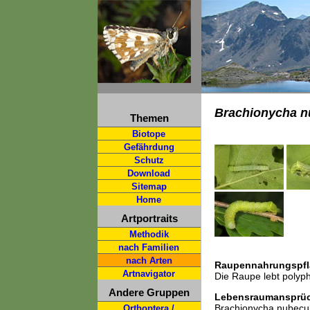
Brachionycha n
Themen
Biotope
Gefährdung
Schutz
Download
Sitemap
Home
Artportraits
Methodik
nach Familien
nach Arten
Raupennahrungspfl
Artnavigator
Die Raupe lebt polyph
Andere Gruppen
Lebensraumansprü
Brachionycha nubeculo
Orthoptera /