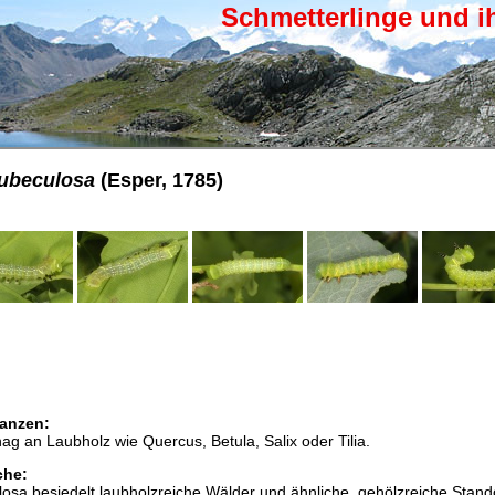
Schmetterlinge und i
ubeculosa
(Esper, 1785)
anzen:
ag an Laubholz wie Quercus, Betula, Salix oder Tilia.
che:
sa besiedelt laubholzreiche Wälder und ähnliche, gehölzreiche Stand