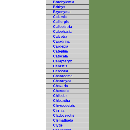
Brachylomia
Brithys
Bryonycta
Calamia
Calliergis
Callopistria
Calophasia
Calyptra
Caradrina
Cardepia
Catephia
Catocala
Cerapteryx
Cerastis
Cerocala
Characoma
Charanyca
Chazaria
Chersotis
Chilodes
Chloantha
Chrysodeixis
Cirrhia
Cladocerotis
Clemathada
Clytie