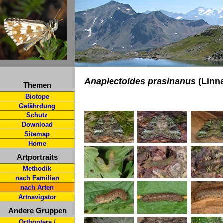
Anaplectoides prasinanus
(Linna
Themen
Biotope
Gefährdung
Schutz
Download
Sitemap
Home
Artportraits
Methodik
nach Familien
nach Arten
Artnavigator
Andere Gruppen
Orthoptera /