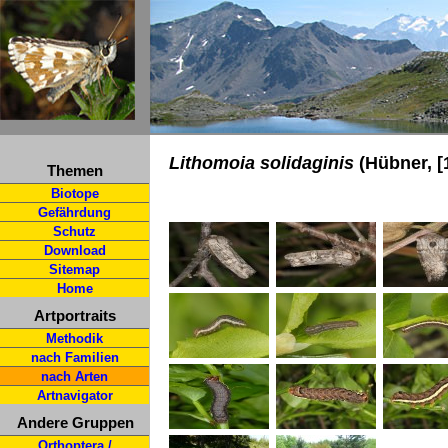
Lithomoia solidaginis
(Hübner, [
Themen
Biotope
Gefährdung
Schutz
Download
Sitemap
Home
Artportraits
Methodik
nach Familien
nach Arten
Artnavigator
Andere Gruppen
Orthoptera /