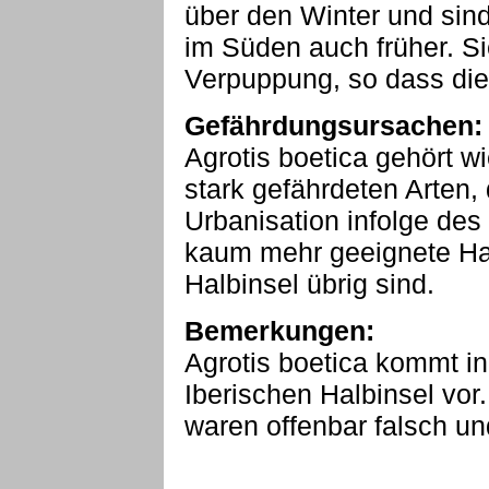
über den Winter und sin
im Süden auch früher. Si
Verpuppung, so dass die 
Gefährdungsursachen:
Agrotis boetica gehört 
stark gefährdeten Arten,
Urbanisation infolge de
kaum mehr geeignete Hab
Halbinsel übrig sind.
Bemerkungen:
Agrotis boetica kommt i
Iberischen Halbinsel vo
waren offenbar falsch un