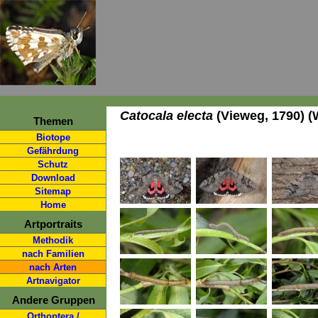
Catocala electa
(Vieweg, 1790) 
Themen
Biotope
Gefährdung
Schutz
Download
Sitemap
Home
Artportraits
Methodik
nach Familien
nach Arten
Artnavigator
Andere Gruppen
Orthoptera /