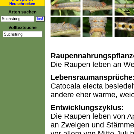
Heuschrecken
Arten suchen
Volltextsuche
Raupennahrungspflanz
Die Raupen leben an We
Lebensraumansprüche
Catocala electa besiede
andere eher warme, weic
Entwicklungszyklus:
Die Raupen leben von Apr
an Zweigen und Stämmen g
vor allem von Mitte Juli 