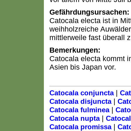
Gefährdungsursachen:
Catocala electa ist in Mi
weihholzreiche Auwälder 
mittlerweile fast überall z
Bemerkungen:
Catocala electa kommt 
Asien bis Japan vor.
|
Catocala conjuncta
Cat
|
Catocala disjuncta
Cat
|
Catocala fulminea
Cato
|
Catocala nupta
Catoca
|
Catocala promissa
Cat