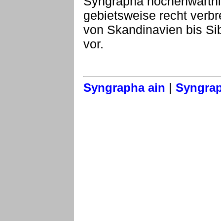
Syngrapha hochenwarthi 
gebietsweise recht verbr
von Skandinavien bis Si
vor.
|
Syngrapha ain
Syngrap