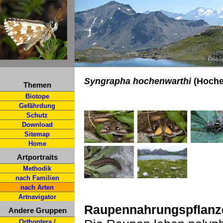
Syngrapha hochenwarthi
(Hoche
Themen
Biotope
Gefährdung
Schutz
Download
Sitemap
Home
Artportraits
Methodik
nach Familien
nach Arten
Artnavigator
Raupennahrungspflanz
Andere Gruppen
Orthoptera /