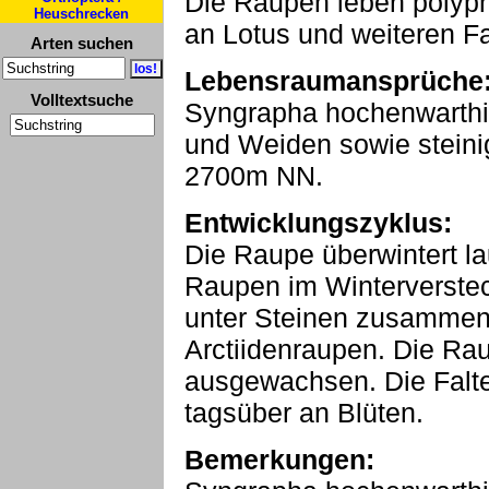
Die Raupen leben polyph
Heuschrecken
an Lotus und weiteren F
Arten suchen
Lebensraumansprüche
Volltextsuche
Syngrapha hochenwarthi 
und Weiden sowie stein
2700m NN.
Entwicklungszyklus:
Die Raupe überwintert lau
Raupen im Winterverste
unter Steinen zusammen
Arctiidenraupen. Die Ra
ausgewachsen. Die Falter
tagsüber an Blüten.
Bemerkungen: