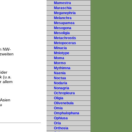
Mamestra
Maraschia
Meganephria
Melanchra
Mesapamea
Mesogona
Mesoligia
Metachrostis
Metopoceras
Minucia
in NW-
Mniotype
 zweiten
Moma
Mormo
Mythimna
ider
Naenia
 (u.a.
Noctua
r allem
Nodaria
Nonagria
Ochropleura
Oligia
Asien
Olivenebula
au
Omia
Omphalophana
Ophiusa
Oria
Orthosia