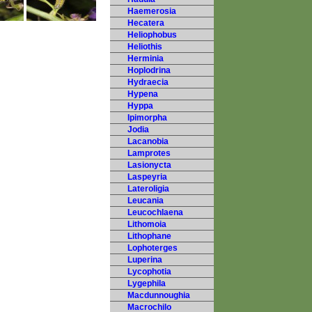
Haemerosia
Hecatera
Heliophobus
Heliothis
Herminia
Hoplodrina
Hydraecia
Hypena
Hyppa
Ipimorpha
Jodia
Lacanobia
Lamprotes
Lasionycta
Laspeyria
Lateroligia
Leucania
Leucochlaena
Lithomoia
Lithophane
Lophoterges
Luperina
Lycophotia
Lygephila
Macdunnoughia
Macrochilo