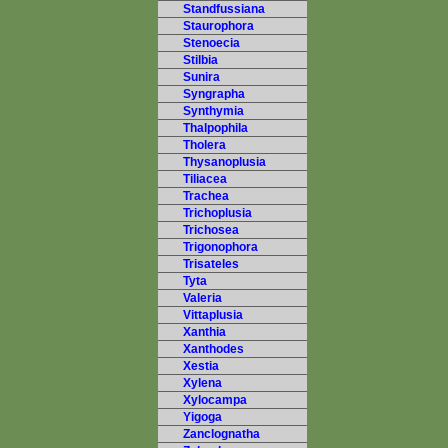
Standfussiana
Staurophora
Stenoecia
Stilbia
Sunira
Syngrapha
Synthymia
Thalpophila
Tholera
Thysanoplusia
Tiliacea
Trachea
Trichoplusia
Trichosea
Trigonophora
Trisateles
Tyta
Valeria
Vittaplusia
Xanthia
Xanthodes
Xestia
Xylena
Xylocampa
Yigoga
Zanclognatha