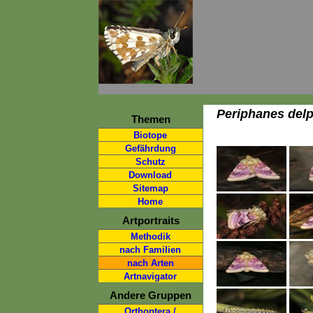
Periphanes delp
Themen
Biotope
Gefährdung
Schutz
Download
Sitemap
Home
Artportraits
Methodik
nach Familien
nach Arten
Artnavigator
Andere Gruppen
Orthoptera /