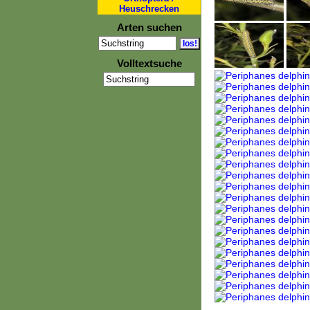
Heuschrecken
Arten suchen
Volltextsuche