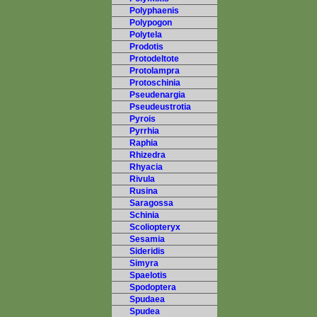
Polyphaenis
Polypogon
Polytela
Prodotis
Protodeltote
Protolampra
Protoschinia
Pseudenargia
Pseudeustrotia
Pyrois
Pyrrhia
Raphia
Rhizedra
Rhyacia
Rivula
Rusina
Saragossa
Schinia
Scoliopteryx
Sesamia
Sideridis
Simyra
Spaelotis
Spodoptera
Spudaea
Spudea