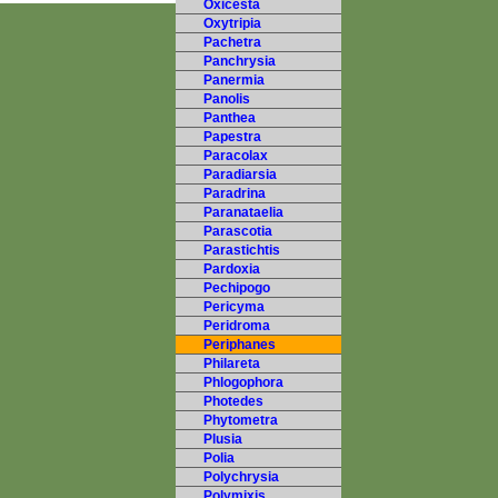
Oxicesta
Oxytripia
Pachetra
Panchrysia
Panermia
Panolis
Panthea
Papestra
Paracolax
Paradiarsia
Paradrina
Paranataelia
Parascotia
Parastichtis
Pardoxia
Pechipogo
Pericyma
Peridroma
Periphanes
Philareta
Phlogophora
Photedes
Phytometra
Plusia
Polia
Polychrysia
Polymixis