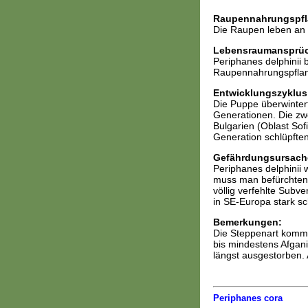
Raupennahrungspfl
Die Raupen leben an C
Lebensraumansprü
Periphanes delphinii 
Raupennahrungspflanz
Entwicklungszyklus
Die Puppe überwintert.
Generationen. Die zwe
Bulgarien (Oblast Sof
Generation schlüpfte
Gefährdungsursach
Periphanes delphinii 
muss man befürchten, 
völlig verfehlte Subv
in SE-Europa stark sc
Bemerkungen:
Die Steppenart kommt
bis mindestens Afganis
längst ausgestorben. 
Periphanes cora