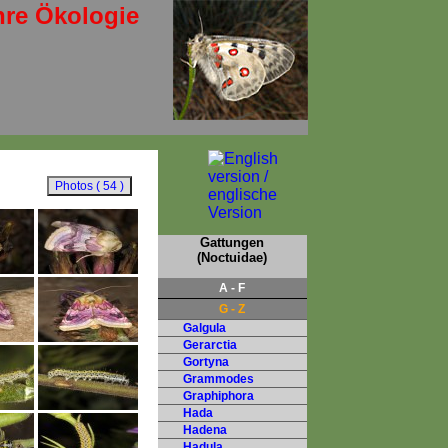
hre Ökologie
Gattungen
(Noctuidae)
A - F
G - Z
Galgula
Gerarctia
Gortyna
Grammodes
Graphiphora
Hada
Hadena
Hadula