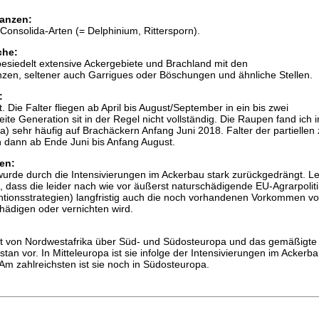
anzen:
onsolida-Arten (= Delphinium, Rittersporn).
che:
besiedelt extensive Ackergebiete und Brachland mit den
en, seltener auch Garrigues oder Böschungen und ähnliche Stellen.
:
 Die Falter fliegen ab April bis August/September in ein bis zwei
ite Generation sit in der Regel nicht vollständig. Die Raupen fand ich 
ia) sehr häufig auf Brachäckern Anfang Juni 2018. Falter der partiellen
n dann ab Ende Juni bis Anfang August.
en:
wurde durch die Intensivierungen im Ackerbau stark zurückgedrängt. Le
dass die leider nach wie vor äußerst naturschädigende EU-Agrarpolitik
entionsstrategien) langfristig auch die noch vorhandenen Vorkommen vo
hädigen oder vernichten wird.
 von Nordwestafrika über Süd- und Südosteuropa und das gemäßigte 
tan vor. In Mitteleuropa ist sie infolge der Intensivierungen im Ackerb
Am zahlreichsten ist sie noch in Südosteuropa.