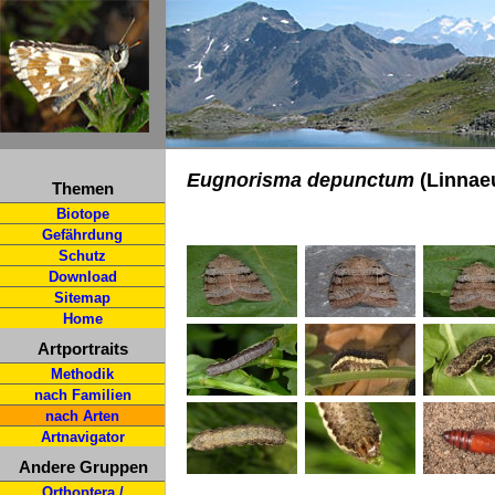
Eugnorisma depunctum
(Linnaeu
Themen
Biotope
Gefährdung
Schutz
Download
Sitemap
Home
Artportraits
Methodik
nach Familien
nach Arten
Artnavigator
Andere Gruppen
Orthoptera /