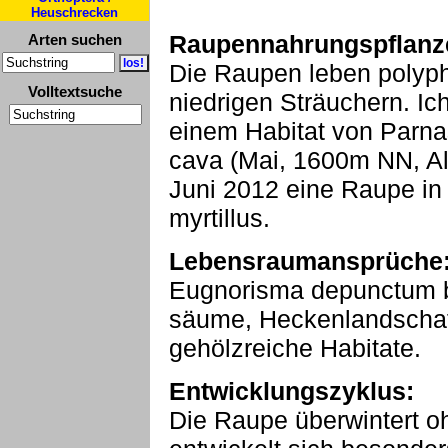
Heuschrecken
Raupennahrungspflanz
Arten suchen
Die Raupen leben polyph
Volltextsuche
niedrigen Sträuchern. Ic
einem Habitat von Parn
cava (Mai, 1600m NN, All
Juni 2012 eine Raupe i
myrtillus.
Lebensraumansprüche
Eugnorisma depunctum b
säume, Heckenlandschaf
gehölzreiche Habitate.
Entwicklungszyklus:
Die Raupe überwintert 