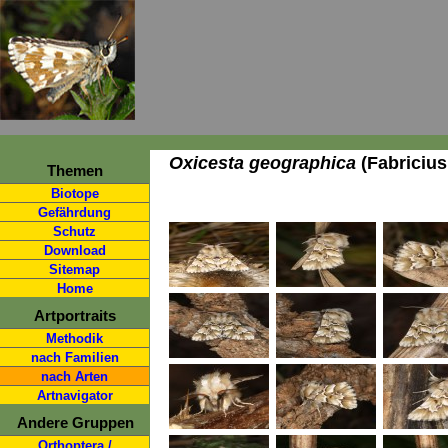
Oxicesta geographica
(Fabricius
Themen
Biotope
Gefährdung
Schutz
Download
Sitemap
Home
Artportraits
Methodik
nach Familien
nach Arten
Artnavigator
Andere Gruppen
Orthoptera /