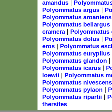
|
amandus
Polyommatus
|
Polyommatus argus
Po
Polyommatus aroaniens
Polyommatus bellargus
|
cramera
Polyommatus
|
Polyommatus dolus
Po
|
eros
Polyommatus esch
Polyommatus eurypilus
Polyommatus glandon
|
Polyommatus icarus
P
|
loewii
Polyommatus mo
Polyommatus nivescens
|
Polyommatus pylaon
P
|
Polyommatus ripartii
P
thersites