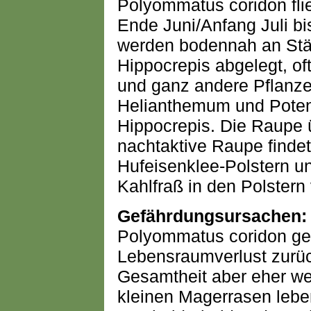
Polyommatus coridon flie
Ende Juni/Anfang Juli bi
werden bodennah an Stä
Hippocrepis abgelegt, of
und ganz andere Pflanzen
Helianthemum und Potent
Hippocrepis. Die Raupe ü
nachtaktive Raupe findet
Hufeisenklee-Polstern u
Kahlfraß in den Polstern
Gefährdungsursachen:
Polyommatus coridon ge
Lebensraumverlust zurück
Gesamtheit aber eher we
kleinen Magerrasen leben