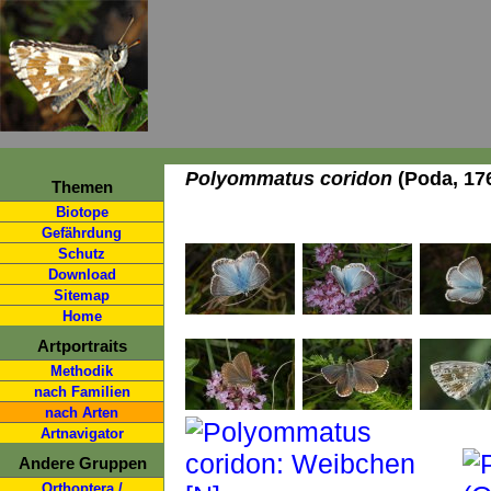
Polyommatus coridon
(Poda, 176
Themen
Biotope
Gefährdung
Schutz
Download
Sitemap
Home
Artportraits
Methodik
nach Familien
nach Arten
Artnavigator
Andere Gruppen
Orthoptera /