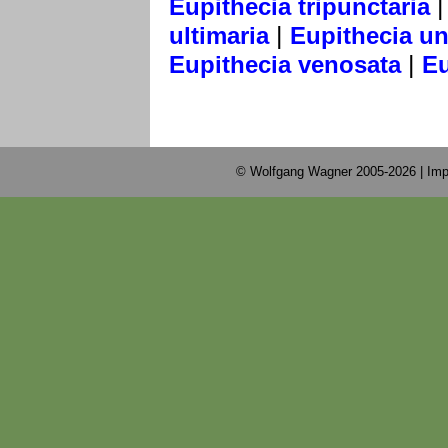
Eupithecia tripunctaria
|
ultimaria
Eupithecia u
|
Eupithecia venosata
Eu
© Wolfgang Wagner 2005-2026 |
Imp