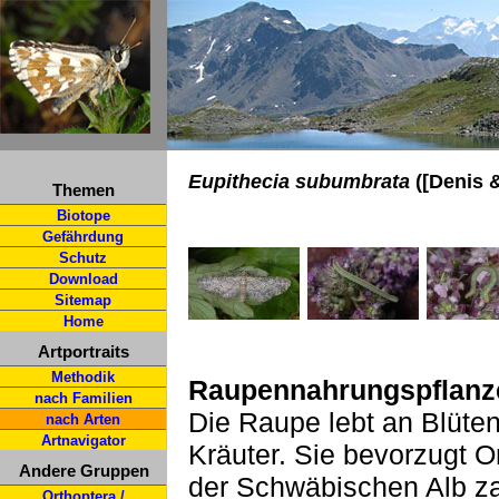
Eupithecia subumbrata
([Denis &
Themen
Biotope
Gefährdung
Schutz
Download
Sitemap
Home
Artportraits
Methodik
Raupennahrungspflanz
nach Familien
Die Raupe lebt an Blüte
nach Arten
Artnavigator
Kräuter. Sie bevorzugt O
Andere Gruppen
der Schwäbischen Alb za
Orthoptera /