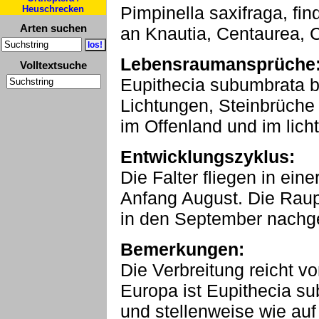
Pimpinella saxifraga, fin
Heuschrecken
Arten suchen
an Knautia, Centaurea, 
Lebensraumansprüche
Volltextsuche
Eupithecia subumbrata 
Lichtungen, Steinbrüche
im Offenland und im lich
Entwicklungszyklus:
Die Falter fliegen in ei
Anfang August. Die Rau
in den September nachg
Bemerkungen:
Die Verbreitung reicht vo
Europa ist Eupithecia su
und stellenweise wie au