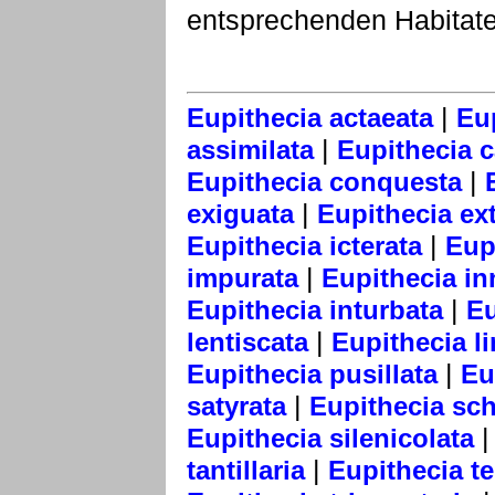
entsprechenden Habitate
|
Eupithecia actaeata
Eu
|
assimilata
Eupithecia 
|
Eupithecia conquesta
|
exiguata
Eupithecia ext
|
Eupithecia icterata
Eup
|
impurata
Eupithecia in
|
Eupithecia inturbata
Eu
|
lentiscata
Eupithecia li
|
Eupithecia pusillata
Eu
|
satyrata
Eupithecia sch
Eupithecia silenicolata
|
tantillaria
Eupithecia te