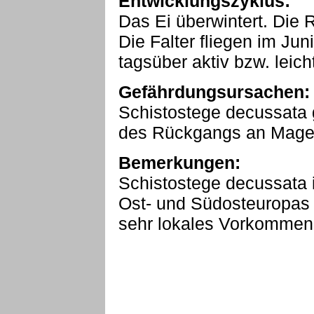
Entwicklungszyklus:
Das Ei überwintert. Die R
Die Falter fliegen im Jun
tagsüber aktiv bzw. leic
Gefährdungsursachen:
Schistostege decussata 
des Rückgangs an Mager
Bemerkungen:
Schistostege decussata 
Ost- und Südosteuropas b
sehr lokales Vorkommen 