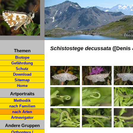
Schistostege decussata
([Denis 
Themen
Biotope
Gefährdung
Schutz
Download
Sitemap
Home
Artportraits
Methodik
nach Familien
nach Arten
Artnavigator
Andere Gruppen
Orthoptera /