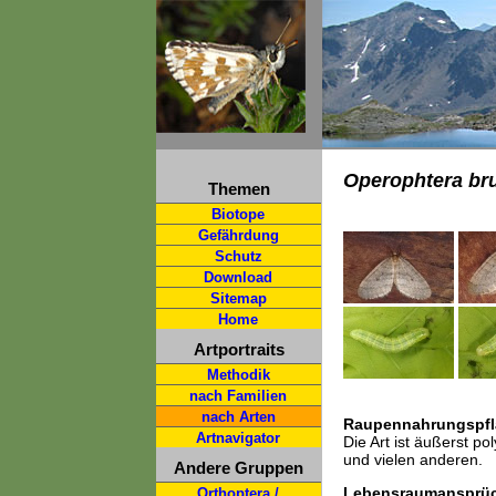
Operophtera br
Themen
Biotope
Gefährdung
Schutz
Download
Sitemap
Home
Artportraits
Methodik
nach Familien
nach Arten
Raupennahrungspfl
Artnavigator
Die Art ist äußerst po
und vielen anderen.
Andere Gruppen
Lebensraumansprü
Orthoptera /