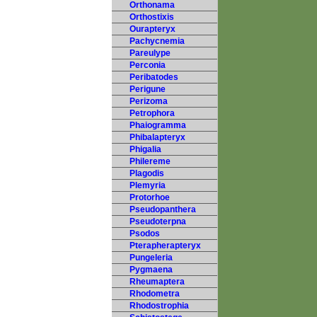
Orthonama
Orthostixis
Ourapteryx
Pachycnemia
Pareulype
Perconia
Peribatodes
Perigune
Perizoma
Petrophora
Phaiogramma
Phibalapteryx
Phigalia
Philereme
Plagodis
Plemyria
Protorhoe
Pseudopanthera
Pseudoterpna
Psodos
Pterapherapteryx
Pungeleria
Pygmaena
Rheumaptera
Rhodometra
Rhodostrophia