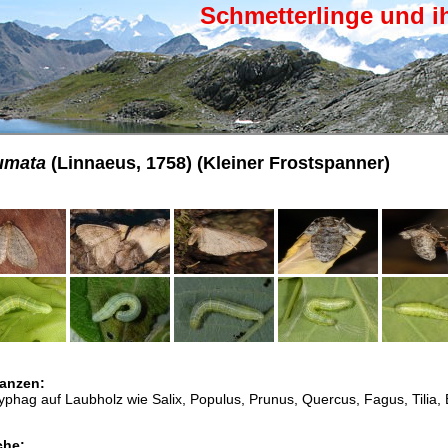
Schmetterlinge und i
umata
(Linnaeus, 1758) (Kleiner Frostspanner)
anzen:
lyphag auf Laubholz wie Salix, Populus, Prunus, Quercus, Fagus, Tilia, 
che: