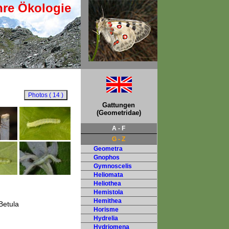
hre Ökologie
Gattungen
(Geometridae)
A - F
G - Z
Geometra
Gnophos
Gymnoscelis
Heliomata
Heliothea
Hemistola
Hemithea
Betula
Horisme
Hydrelia
Hydriomena