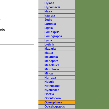
Hylaea
Hypomecis
Idaea
Isturgia
.
Jodis
Larentia
Ligdia
urde
Lomaspilis
Lomographa
Lycia
Lythria
Macaria
Mattia
Melanthia
Menophra
Mesoleuca
Microloxia
Minoa
Narraga
Nebula
Nothocasis
Nychiodes
Odezia
Odontopera
Operophtera
Opisthograptis