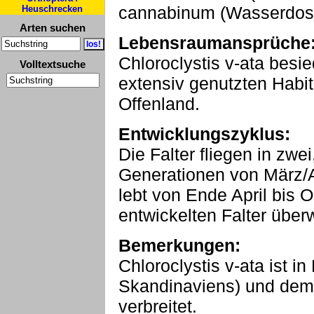
cannabinum (Wasserdost
Heuschrecken
Arten suchen
Lebensraumansprüche
Chloroclystis v-ata besie
Volltextsuche
extensiv genutzten Habi
Offenland.
Entwicklungszyklus:
Die Falter fliegen in zwe
Generationen von März/A
lebt von Ende April bis 
entwickelten Falter über
Bemerkungen:
Chloroclystis v-ata ist 
Skandinaviens) und dem
verbreitet.