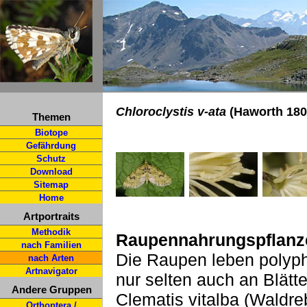
Chloroclystis v-ata
(Haworth 180
Themen
Biotope
Gefährdung
Schutz
Download
Sitemap
Home
Artportraits
Methodik
Raupennahrungspflanz
nach Familien
Die Raupen leben polyph
nach Arten
Artnavigator
nur selten auch an Blätt
Andere Gruppen
Clematis vitalba (Waldr
Orthoptera /