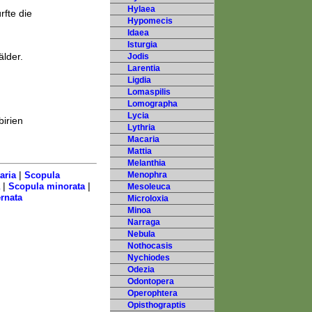
Hylaea
rfte die
Hypomecis
Idaea
Isturgia
lder.
Jodis
Larentia
Ligdia
Lomaspilis
Lomographa
Lycia
birien
Lythria
Macaria
Mattia
Melanthia
|
aria
Scopula
Menophra
|
|
Scopula minorata
Mesoleuca
rnata
Microloxia
Minoa
Narraga
Nebula
Nothocasis
Nychiodes
Odezia
Odontopera
Operophtera
Opisthograptis