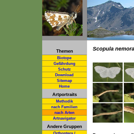
Scopula nemora
Themen
Biotope
Gefährdung
Schutz
Download
Sitemap
Home
Artportraits
Methodik
nach Familien
nach Arten
Artnavigator
Andere Gruppen
Orthoptera /