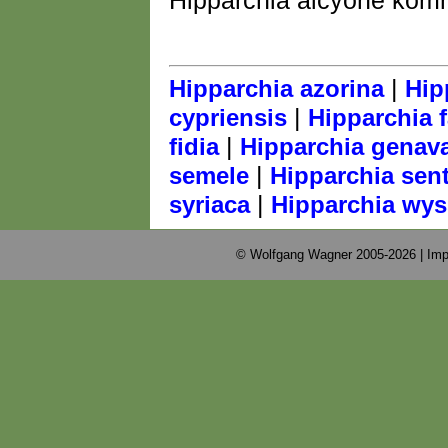
Hipparchia alcyone komm
|
Hipparchia azorina
Hip
|
cypriensis
Hipparchia f
|
fidia
Hipparchia genav
|
semele
Hipparchia sen
|
syriaca
Hipparchia wys
© Wolfgang Wagner 2005-2026 |
Imp