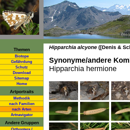
Hipparchia alcyone
([Denis & Sch
Themen
Biotope
Synonyme/andere Komb
Gefährdung
Hipparchia hermione
Schutz
Download
Sitemap
Home
Artportraits
Methodik
nach Familien
nach Arten
Artnavigator
Andere Gruppen
Orthoptera /