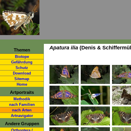
Apatura ilia
(Denis & Schiffermülle
Themen
Biotope
Gefährdung
Schutz
Download
Sitemap
Home
Artportraits
Methodik
nach Familien
nach Arten
Artnavigator
Andere Gruppen
Orthoptera /