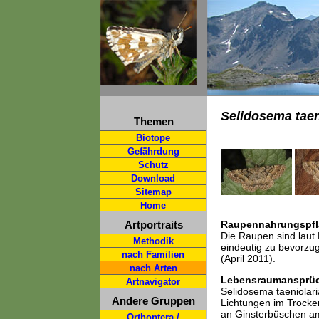
Selidosema taen
Themen
Biotope
Gefährdung
Schutz
Download
Sitemap
Home
Artportraits
Raupennahrungspfl
Die Raupen sind laut
Methodik
eindeutig zu bevorzu
nach Familien
(April 2011).
nach Arten
Lebensraumansprü
Artnavigator
Selidosema taeniolar
Andere Gruppen
Lichtungen im Trocke
an Ginsterbüschen am
Orthoptera /