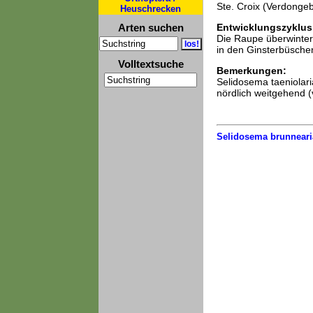
Ste. Croix (Verdongeb
Heuschrecken
Arten suchen
Entwicklungszyklus
Die Raupe überwintert
in den Ginsterbüschen
Volltextsuche
Bemerkungen:
Selidosema taeniolaria
nördlich weitgehend (v
Selidosema brunneari