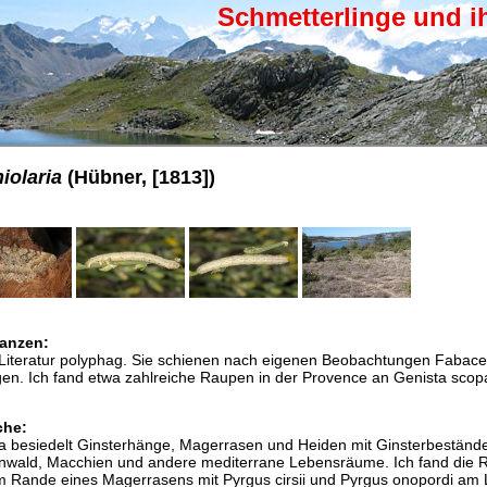
Schmetterlinge und i
iolaria
(Hübner, [1813])
anzen:
 Literatur polyphag. Sie schienen nach eigenen Beobachtungen Fabac
gen. Ich fand etwa zahlreiche Raupen in der Provence an Genista scop
che:
ia besiedelt Ginsterhänge, Magerrasen und Heiden mit Ginsterbeständ
nwald, Macchien und andere mediterrane Lebensräume. Ich fand die 
 Rande eines Magerrasens mit Pyrgus cirsii und Pyrgus onopordi am 