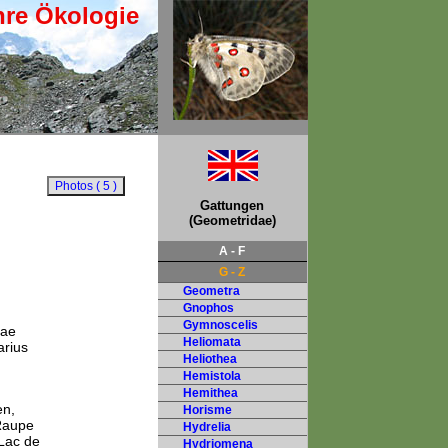
hre Ökologie
Gattungen
(Geometridae)
A - F
G - Z
Geometra
Gnophos
Gymnoscelis
eae
Heliomata
arius
Heliothea
Hemistola
Hemithea
en,
Horisme
Raupe
Hydrelia
Lac de
Hydriomena