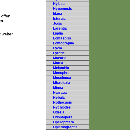
Hylaea
Hypomecis
Idaea
 offen
Isturgia
er.
Jodis
Larentia
Ligdia
t weiter
Lomaspilis
Lomographa
Lycia
Lythria
Macaria
Mattia
Melanthia
Menophra
Mesoleuca
Microloxia
Minoa
Narraga
Nebula
Nothocasis
Nychiodes
Odezia
Odontopera
Operophtera
Opisthograptis