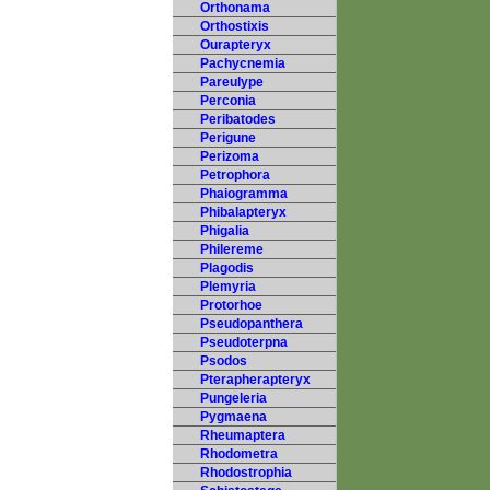
Orthonama
Orthostixis
Ourapteryx
Pachycnemia
Pareulype
Perconia
Peribatodes
Perigune
Perizoma
Petrophora
Phaiogramma
Phibalapteryx
Phigalia
Philereme
Plagodis
Plemyria
Protorhoe
Pseudopanthera
Pseudoterpna
Psodos
Pterapherapteryx
Pungeleria
Pygmaena
Rheumaptera
Rhodometra
Rhodostrophia