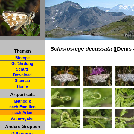
Schistostege decussata
([Denis 
Themen
Biotope
Gefährdung
Schutz
Download
Sitemap
Home
Artportraits
Methodik
nach Familien
nach Arten
Artnavigator
Andere Gruppen
Orthoptera /