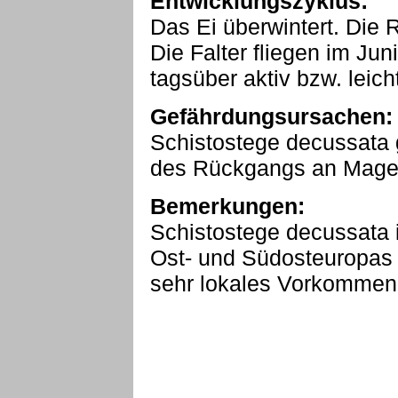
Entwicklungszyklus:
Das Ei überwintert. Die R
Die Falter fliegen im Jun
tagsüber aktiv bzw. leic
Gefährdungsursachen:
Schistostege decussata 
des Rückgangs an Mager
Bemerkungen:
Schistostege decussata 
Ost- und Südosteuropas b
sehr lokales Vorkommen 