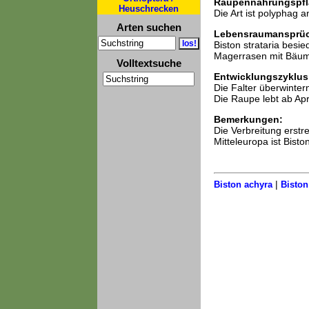
Raupennahrungspfl
Heuschrecken
Die Art ist polyphag 
Arten suchen
Lebensraumansprü
Biston strataria besi
Magerrasen mit Bäum
Volltextsuche
Entwicklungszyklus
Die Falter überwintern
Die Raupe lebt ab Apri
Bemerkungen:
Die Verbreitung erstr
Mitteleuropa ist Bisto
|
Biston achyra
Biston