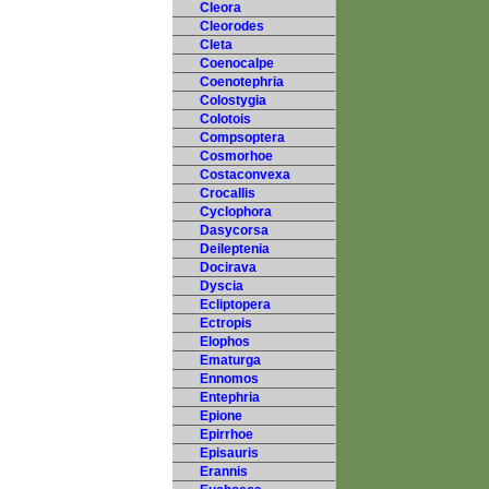
Cleora
Cleorodes
Cleta
Coenocalpe
Coenotephria
Colostygia
Colotois
Compsoptera
Cosmorhoe
Costaconvexa
Crocallis
Cyclophora
Dasycorsa
Deileptenia
Docirava
Dyscia
Ecliptopera
Ectropis
Elophos
Ematurga
Ennomos
Entephria
Epione
Epirrhoe
Episauris
Erannis