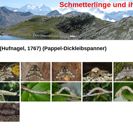
Schmetterlinge und i
(Hufnagel, 1767) (Pappel-Dickleibspanner)