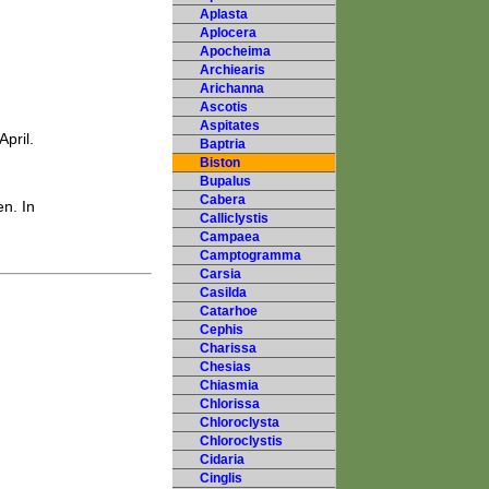
Aplasta
Aplocera
Apocheima
Archiearis
Arichanna
Ascotis
Aspitates
pril.
Baptria
Biston
Bupalus
Cabera
n. In
Calliclystis
Campaea
Camptogramma
Carsia
Casilda
Catarhoe
Cephis
Charissa
Chesias
Chiasmia
Chlorissa
Chloroclysta
Chloroclystis
Cidaria
Cinglis