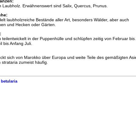
anzen:
an Laubholz. Erwähnenswert sind Salix, Quercus, Prunus.
che:
edelt laubholzreiche Bestände aller Art, besonders Wälder, aber auch
en und Hecken oder Gärten.
:
 teilentwickelt in der Puppenhülle und schlüpfen zeitig von Februar bis A
l bis Anfang Juli.
eckt sich von Marokko über Europa und weite Teile des gemäßigten Asie
n strataria zumeist häufig.
 betularia