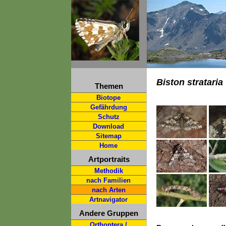
Biston strataria
Themen
Biotope
Gefährdung
Schutz
Download
Sitemap
Home
Artportraits
Methodik
nach Familien
nach Arten
Artnavigator
Andere Gruppen
Orthoptera /