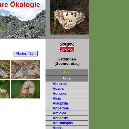
hre Ökologie
Gattungen
(Geometridae)
A - F
G - Z
Abraxas
Acasis
Agriopis
Alcis
Alsophila
Angerona
Anticlea
Anticollix
Antroolopha
Apeira