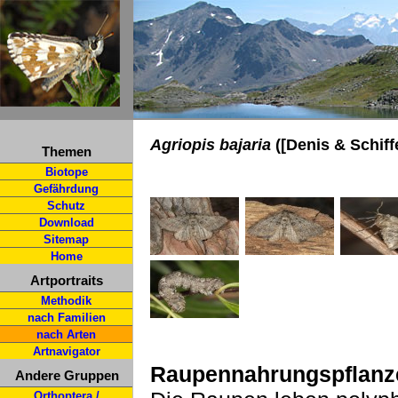
Agriopis bajaria
([Denis & Schiff
Themen
Biotope
Gefährdung
Schutz
Download
Sitemap
Home
Artportraits
Methodik
nach Familien
nach Arten
Artnavigator
Raupennahrungspflanz
Andere Gruppen
Orthoptera /