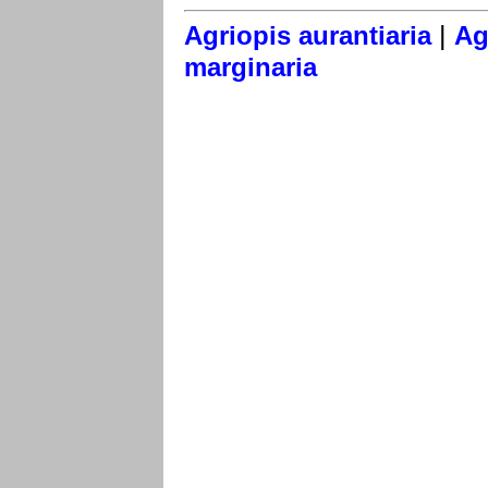
|
Agriopis aurantiaria
Ag
marginaria