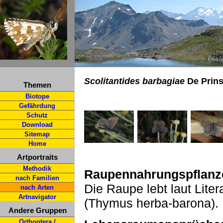
Scolitantides barbagiae
De Prins
Themen
Biotope
Gefährdung
Schutz
Download
Sitemap
Home
Artportraits
Methodik
Raupennahrungspflanz
nach Familien
Die Raupe lebt laut Lit
nach Arten
Artnavigator
(Thymus herba-barona).
Andere Gruppen
Orthoptera /