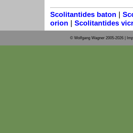
|
Scolitantides baton
Sco
|
orion
Scolitantides vi
© Wolfgang Wagner 2005-2026 |
Imp