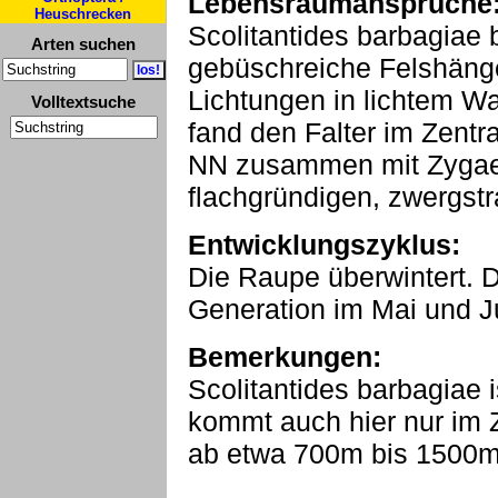
Lebensraumansprüche
Heuschrecken
Scolitantides barbagiae 
Arten suchen
gebüschreiche Felshäng
Lichtungen in lichtem Wa
Volltextsuche
fand den Falter im Zentr
NN zusammen mit Zygaen
flachgründigen, zwergst
Entwicklungszyklus:
Die Raupe überwintert. Di
Generation im Mai und J
Bemerkungen:
Scolitantides barbagiae 
kommt auch hier nur im 
ab etwa 700m bis 1500m