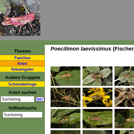
Poecilimon laevissimus
(Fischer
Themen
Familien
Arten
Artnavigator
Andere Gruppen
Schmetterlinge
Arten suchen
Volltextsuche