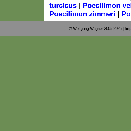
|
turcicus
Poecilimon ve
|
Poecilimon zimmeri
Po
© Wolfgang Wagner 2005-2026 |
Imp