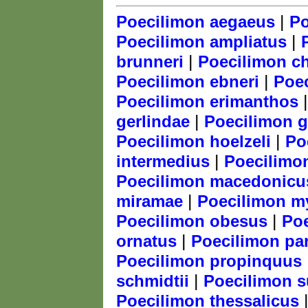
|
Poecilimon aegaeus
Po
|
Poecilimon ampliatus
|
brunneri
Poecilimon c
|
Poecilimon ebneri
Poe
Poecilimon erimanthos
|
gerlindae
Poecilimon gr
|
Poecilimon hoelzeli
Po
|
intermedius
Poecilimo
Poecilimon macedonicu
|
miramae
Poecilimon my
|
Poecilimon obesus
Poe
|
ornatus
Poecilimon pa
Poecilimon propinquus
|
schmidtii
Poecilimon 
Poecilimon thessalicus