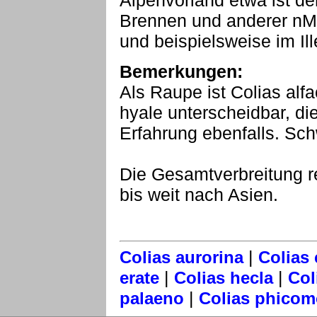
Alpenvorland etwa ist der
Brennen und anderer nMa
und beispielsweise im Ill
Bemerkungen:
Als Raupe ist Colias alfa
hyale unterscheidbar, d
Erfahrung ebenfalls. Sch
Die Gesamtverbreitung r
bis weit nach Asien.
|
Colias aurorina
Colias
|
|
erate
Colias hecla
Col
|
palaeno
Colias phico