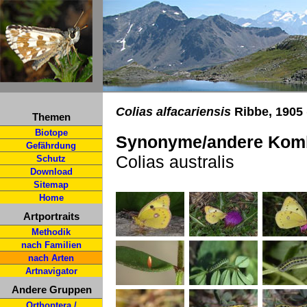
Colias alfacariensis
Ribbe, 1905 
Themen
Biotope
Synonyme/andere Komb
Gefährdung
Colias australis
Schutz
Download
Sitemap
Home
Artportraits
Methodik
nach Familien
nach Arten
Artnavigator
Andere Gruppen
Orthoptera /