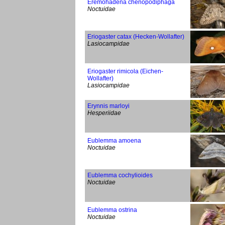
Eremohadena chenopodiphaga
Noctuidae
Eriogaster catax (Hecken-Wollafter)
Lasiocampidae
Eriogaster rimicola (Eichen-
Wollafter)
Lasiocampidae
Erynnis marloyi
Hesperiidae
Eublemma amoena
Noctuidae
Eublemma cochylioides
Noctuidae
Eublemma ostrina
Noctuidae