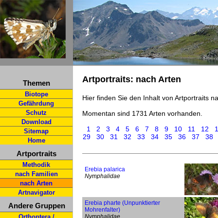
Artportraits: nach Arten
Themen
Biotope
Hier finden Sie den Inhalt von Artportraits 
Gefährdung
Schutz
Momentan sind 1731 Arten vorhanden.
Download
1
2
3
4
5
6
7
8
9
10
11
12
Sitemap
29
30
31
32
33
34
35
36
37
38
Home
Artportraits
Methodik
Erebia palarica
nach Familien
Nymphalidae
nach Arten
Artnavigator
Erebia pharte (Unpunktierter
Andere Gruppen
Mohrenfalter)
Orthoptera /
Nymphalidae