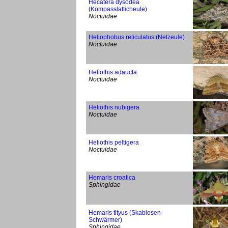
Hecatera dysodea
(Kompasslatticheule)
Noctuidae
Heliophobus reticulatus (Netzeule)
Noctuidae
Heliothis adaucta
Noctuidae
Heliothis nubigera
Noctuidae
Heliothis peltigera
Noctuidae
Hemaris croatica
Sphingidae
Hemaris tityus (Skabiosen-
Schwärmer)
Sphingidae