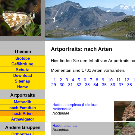
Artportraits: nach Arten
Themen
Biotope
Hier finden Sie den Inhalt von Artportraits 
Gefährdung
Schutz
Momentan sind 1731 Arten vorhanden.
Download
1
2
3
4
5
6
7
8
9
10
11
12
Sitemap
29
30
31
32
33
34
35
36
37
38
Home
Artportraits
Methodik
Hadena perplexa (Leimkraut-
nach Familien
Nelkeneule)
nach Arten
Noctuidae
Artnavigator
Hadena sancta
Andere Gruppen
Noctuidae
Orthoptera /