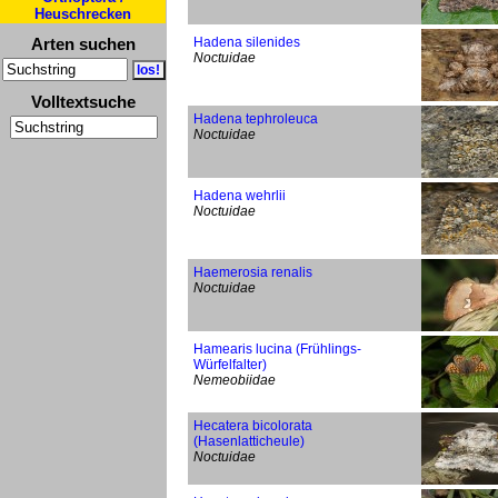
Heuschrecken
Arten suchen
Hadena silenides
Noctuidae
Volltextsuche
Hadena tephroleuca
Noctuidae
Hadena wehrlii
Noctuidae
Haemerosia renalis
Noctuidae
Hamearis lucina (Frühlings-
Würfelfalter)
Nemeobiidae
Hecatera bicolorata
(Hasenlatticheule)
Noctuidae