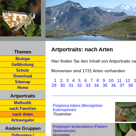
Artportraits: nach Arten
Themen
Biotope
Hier finden Sie den Inhalt von Artportraits 
Gefährdung
Schutz
Momentan sind 1731 Arten vorhanden.
Download
1
2
3
4
5
6
7
8
9
10
11
12
Sitemap
29
30
31
32
33
34
35
36
37
38
Home
Artportraits
Methodik
Polyploca ridens (Moosgrüner
nach Familien
Eulenspinner)
nach Arten
Thyatiridae
Artnavigator
Polypogon tentacularius (Palpen-
Andere Gruppen
Spannereule)
Orthoptera /
Noctuidae