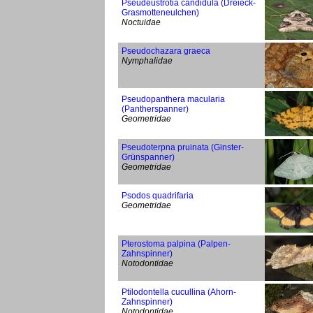
Pseudeustrotia candidula (Dreieck-
Grasmotteneulchen)
Noctuidae
Pseudochazara graeca
Nymphalidae
Pseudopanthera macularia
(Pantherspanner)
Geometridae
Pseudoterpna pruinata (Ginster-
Grünspanner)
Geometridae
Psodos quadrifaria
Geometridae
Pterostoma palpina (Palpen-
Zahnspinner)
Notodontidae
Ptilodontella cucullina (Ahorn-
Zahnspinner)
Notodontidae