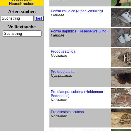
Heuschrecken
Arten suchen
Pontia callidice (Alpen-Weißling)
Pieridae
Volltextsuche
Pontia daplidice (Reseda-Weißling)
Pieridae
Prodotis stolida
Noctuidae
Proterebia afra
Nymphalidae
Protolampra sobrina (Heidemoor-
Bodeneule)
Noctuidae
Protoschinia scutosa
Noctuidae