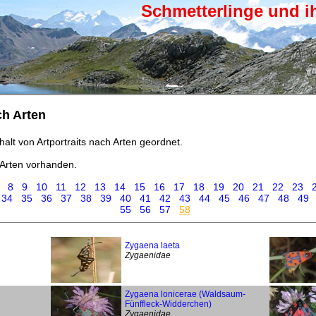
Schmetterlinge und i
ch Arten
halt von Artportraits nach Arten geordnet.
Arten vorhanden.
8
9
10
11
12
13
14
15
16
17
18
19
20
21
22
23
34
35
36
37
38
39
40
41
42
43
44
45
46
47
48
49
55
56
57
58
Zygaena laeta
Zygaenidae
Zygaena lonicerae (Waldsaum-
Fünffleck-Widderchen)
Zygaenidae