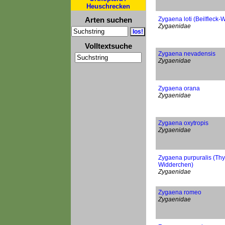
Heuschrecken
Arten suchen
Zygaena loti (Beilfleck-
Zygaenidae
Volltextsuche
Zygaena nevadensis
Zygaenidae
Zygaena orana
Zygaenidae
Zygaena oxytropis
Zygaenidae
Zygaena purpuralis (Th
Widderchen)
Zygaenidae
Zygaena romeo
Zygaenidae