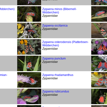
Widderchen)
Zygaena minos (Bibernell-
Widderchen)
Zygaenidae
Zygaena occitanica
Zygaenidae
Zygaena osterodensis (Platterbsen-
Widderchen)
Zygaenidae
Zygaena punctum
Zygaenidae
ymian-
Zygaena rhadamanthus
Zygaenidae
Zygaena rubicundus
Zygaenidae