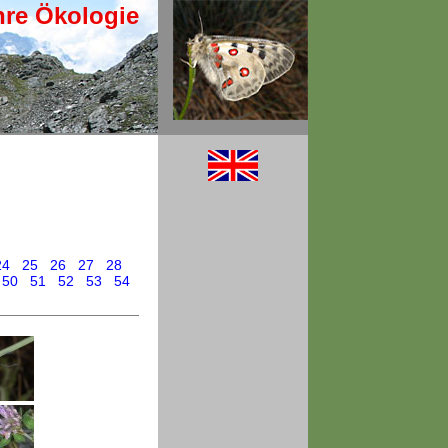
hre Ökologie
24
25
26
27
28
50
51
52
53
54