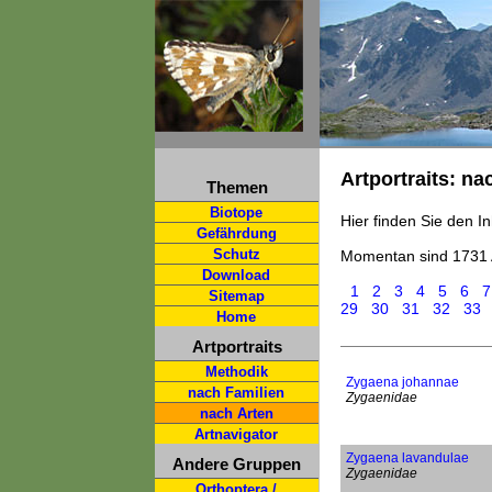
Artportraits: na
Themen
Biotope
Hier finden Sie den In
Gefährdung
Schutz
Momentan sind 1731 
Download
1
2
3
4
5
6
7
Sitemap
29
30
31
32
33
Home
Artportraits
Methodik
Zygaena johannae
nach Familien
Zygaenidae
nach Arten
Artnavigator
Zygaena lavandulae
Andere Gruppen
Zygaenidae
Orthoptera /