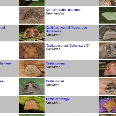
Xenochlorodes nubigena
Geometridae
raut-
Xestia ashworthii (Aschgraue
Bodeneule)
Noctuidae
Xestia c-nigrum (Schwarzes C)
Noctuidae
rheiden-
Xestia collina
Noctuidae
ez-
Xestia kollari
Noctuidae
Xestia ochreago
Noctuidae