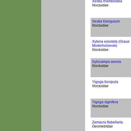
Xestia rhomboidea
Noctuidae
Xestia triangulum
Noctuidae
Xylena exsoleta (Graue
Moderholzeule)
Noctuidae
Xylocampa areola
Noctuidae
Yigoga forcipula
Noctuidae
Yigoga signifera
Noctuidae
Zamacra flabellaria
Geometridae