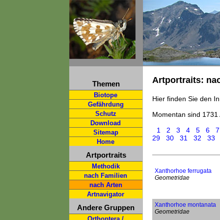
Artportraits: na
Themen
Biotope
Hier finden Sie den In
Gefährdung
Schutz
Momentan sind 1731 
Download
1
2
3
4
5
6
7
Sitemap
29
30
31
32
33
Home
Artportraits
Methodik
Xanthorhoe ferrugata
nach Familien
Geometridae
nach Arten
Artnavigator
Xanthorhoe montanata
Andere Gruppen
Geometridae
Orthoptera /