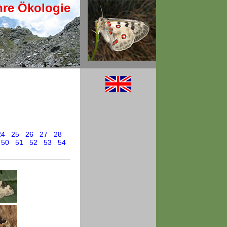
hre Ökologie
24
25
26
27
28
50
51
52
53
54