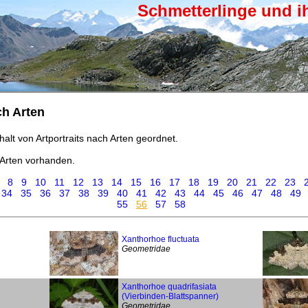
Schmetterlinge und i
ch Arten
halt von Artportraits nach Arten geordnet.
Arten vorhanden.
8
9
10
11
12
13
14
15
16
17
18
19
20
21
22
23
34
35
36
37
38
39
40
41
42
43
44
45
46
47
48
49
55
56
57
58
Xanthorhoe fluctuata
Geometridae
Xanthorhoe quadrifasiata
(Vierbinden-Blattspanner)
Geometridae