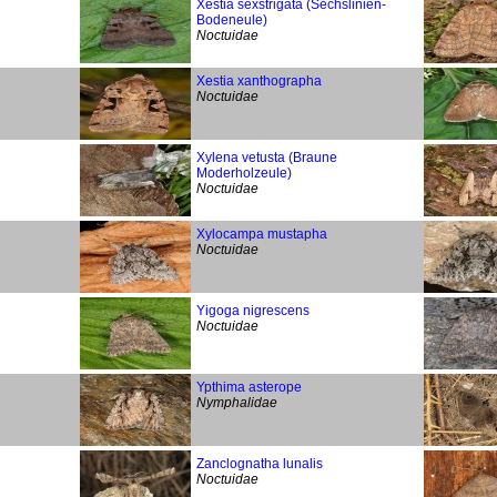
Xestia sexstrigata (Sechslinien-
Bodeneule)
Noctuidae
Xestia xanthographa
Noctuidae
Xylena vetusta (Braune
Moderholzeule)
Noctuidae
Xylocampa mustapha
Noctuidae
Yigoga nigrescens
Noctuidae
Ypthima asterope
Nymphalidae
Zanclognatha lunalis
Noctuidae