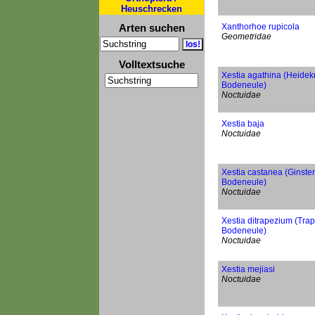
Heuschrecken
Arten suchen
Xanthorhoe rupicola
Geometridae
Volltextsuche
Xestia agathina (Heidek
Bodeneule)
Noctuidae
Xestia baja
Noctuidae
Xestia castanea (Ginste
Bodeneule)
Noctuidae
Xestia ditrapezium (Trap
Bodeneule)
Noctuidae
Xestia mejiasi
Noctuidae