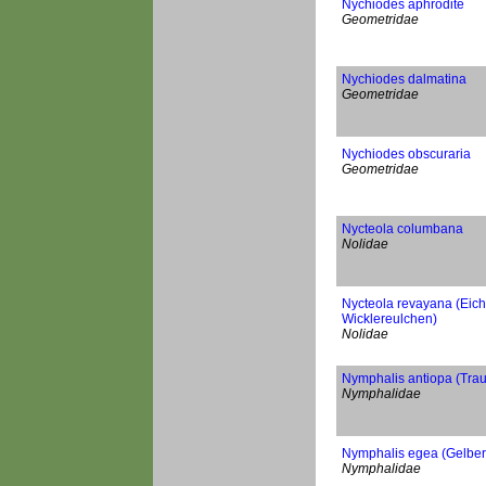
Nychiodes aphrodite
Geometridae
Nychiodes dalmatina
Geometridae
Nychiodes obscuraria
Geometridae
Nycteola columbana
Nolidae
Nycteola revayana (Eic
Wicklereulchen)
Nolidae
Nymphalis antiopa (Tra
Nymphalidae
Nymphalis egea (Gelber 
Nymphalidae