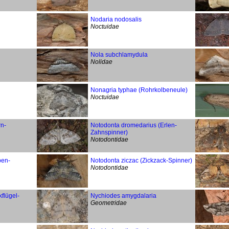
Nodaria nodosalis
Noctuidae
Nola subchlamydula
Nolidae
Nonagria typhae (Rohrkolbeneule)
Noctuidae
rn-
Notodonta dromedarius (Erlen-
Zahnspinner)
Notodontidae
pen-
Notodonta ziczac (Zickzack-Spinner)
Notodontidae
flügel-
Nychiodes amygdalaria
Geometridae