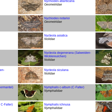
Nychiodes atlanticaria
Geometridae
Nychiodes notarioi
Geometridae
Nycteola asiatica
Nolidae
Nycteola degenerana (Salweiden-
Wicklereulchen)
Nolidae
hen-
Nycteola siculana
Nolidae
uermantel)
Nymphalis c-album (C-Falter)
Nymphalidae
C-Falter)
Nymphalis ichnusa
Nymphalidae