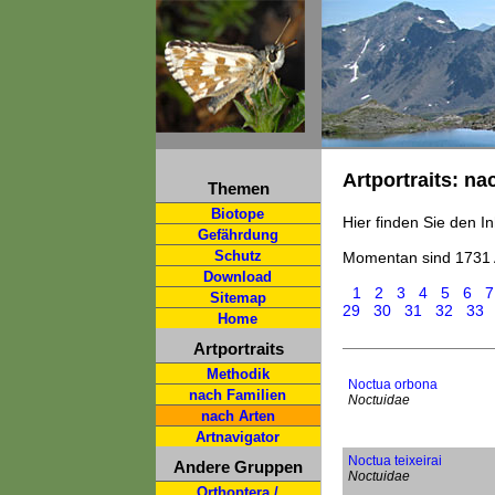
Artportraits: na
Themen
Biotope
Hier finden Sie den In
Gefährdung
Schutz
Momentan sind 1731 
Download
1
2
3
4
5
6
7
Sitemap
29
30
31
32
33
Home
Artportraits
Methodik
Noctua orbona
nach Familien
Noctuidae
nach Arten
Artnavigator
Noctua teixeirai
Andere Gruppen
Noctuidae
Orthoptera /