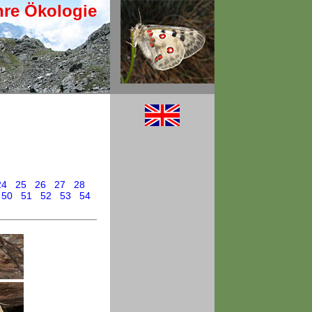
hre Ökologie
24
25
26
27
28
50
51
52
53
54