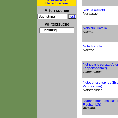
Heuschrecken
Arten suchen
Noctua warreni
Noctuidae
Volltextsuche
Nola cucullatella
Nolidae
Nola thymula
Nolidae
Nothocasis sertata (Aho
Lappenspanner)
Geometridae
Notodonta tritophus (Es
Zahnspinner)
Notodontidae
Nudaria mundana (Blank
Flechtenbär)
Arctiidae