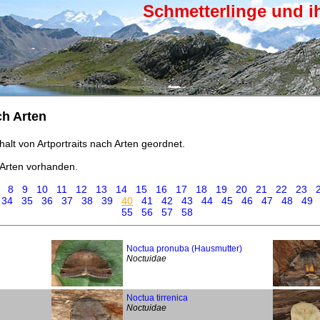
Schmetterlinge und i
ch Arten
halt von Artportraits nach Arten geordnet.
Arten vorhanden.
8
9
10
11
12
13
14
15
16
17
18
19
20
21
22
23
34
35
36
37
38
39
40
41
42
43
44
45
46
47
48
49
55
56
57
58
Noctua pronuba (Hausmutter)
Noctuidae
Noctua tirrenica
Noctuidae