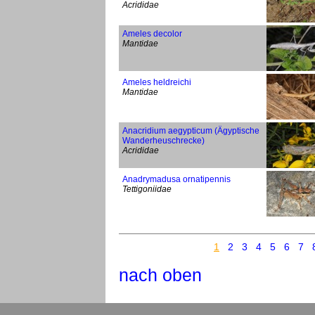
Acrididae
Ameles decolor
Mantidae
Ameles heldreichi
Mantidae
Anacridium aegypticum (Ägyptische
Wanderheuschrecke)
Acrididae
Anadrymadusa ornatipennis
Tettigoniidae
1
2
3
4
5
6
7
nach oben