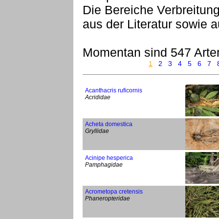
Die Bereiche Verbreitu
aus der Literatur sowie
Momentan sind 547 Arte
1
2
3
4
5
6
7
Acanthacris ruficornis
Acrididae
Acheta domestica
Gryllidae
Acinipe hesperica
Pamphagidae
Acrometopa cretensis
Phaneropteridae