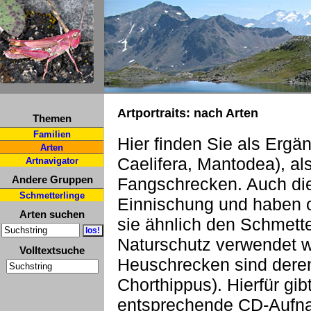
Artportraits: nach Arten
Themen
Familien
Hier finden Sie als Ergä
Arten
Caelifera, Mantodea), a
Artnavigator
Andere Gruppen
Fangschrecken. Auch die
Schmetterlinge
Einnischung und haben o
Arten suchen
sie ähnlich den Schmette
Naturschutz verwendet 
Volltextsuche
Heuschrecken sind deren
Chorthippus). Hierfür gi
entsprechende CD-Aufn