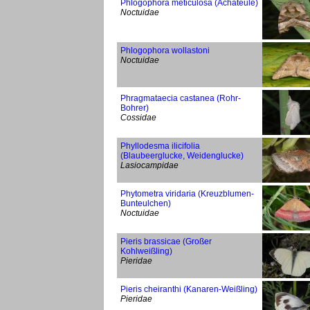
Phlogophora meticulosa (Achateule)
Noctuidae
Phlogophora wollastoni
Noctuidae
Phragmataecia castanea (Rohr-
Bohrer)
Cossidae
Phyllodesma ilicifolia
(Blaubeerglucke, Weidenglucke)
Lasiocampidae
Phytometra viridaria (Kreuzblumen-
Bunteulchen)
Noctuidae
Pieris brassicae (Großer
Kohlweißling)
Pieridae
Pieris cheiranthi (Kanaren-Weißling)
Pieridae