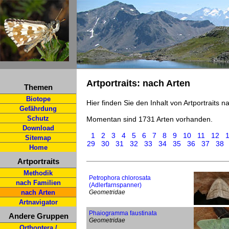
Artportraits: nach Arten
Themen
Biotope
Hier finden Sie den Inhalt von Artportraits 
Gefährdung
Schutz
Momentan sind 1731 Arten vorhanden.
Download
1
2
3
4
5
6
7
8
9
10
11
12
Sitemap
29
30
31
32
33
34
35
36
37
38
Home
Artportraits
Methodik
Petrophora chlorosata
nach Familien
(Adlerfarnspanner)
nach Arten
Geometridae
Artnavigator
Phaiogramma faustinata
Andere Gruppen
Geometridae
Orthoptera /