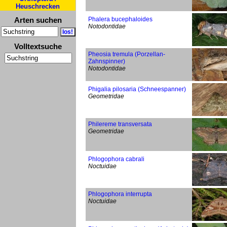
Heuschrecken
Arten suchen
Phalera bucephaloides
Notodontidae
Volltextsuche
Pheosia tremula (Porzellan-
Zahnspinner)
Notodontidae
Phigalia pilosaria (Schneespanner)
Geometridae
Philereme transversata
Geometridae
Phlogophora cabrali
Noctuidae
Phlogophora interrupta
Noctuidae