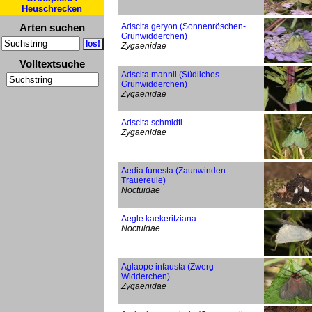
Heuschrecken
Arten suchen
Adscita geryon (Sonnenröschen-
Grünwidderchen)
Zygaenidae
Volltextsuche
Adscita mannii (Südliches
Grünwidderchen)
Zygaenidae
Adscita schmidti
Zygaenidae
Aedia funesta (Zaunwinden-
Trauereule)
Noctuidae
Aegle kaekeritziana
Noctuidae
Aglaope infausta (Zwerg-
Widderchen)
Zygaenidae