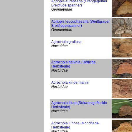
Agriopis aurantiaria (Orangegelber
Breitflügelspanner)
Geometridae
Agriopis leucophaearia (Weißgrauer
Breitflügelspanner)
Geometridae
Agrochola gratiosa
Noctuidae
Agrochola helvola (Rötliche
Herbsteule)
Noctuidae
Agrochola kindermanni
Noctuidae
Agrochola litura (Schwarzgefleckte
Herbsteule)
Noctuidae
Agrochola lunosa (Mondfleck-
Herbsteule)
Noctuidae