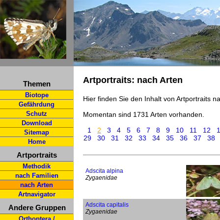
Artportraits: nach Arten
Themen
Biotope
Hier finden Sie den Inhalt von Artportraits 
Gefährdung
Schutz
Momentan sind 1731 Arten vorhanden.
Download
1
2
3
4
5
6
7
8
9
10
11
12
Sitemap
29
30
31
32
33
34
35
36
37
38
Home
Artportraits
Methodik
Adscita alpina
nach Familien
Zygaenidae
nach Arten
Artnavigator
Adscita capitalis
Andere Gruppen
Zygaenidae
Orthoptera /