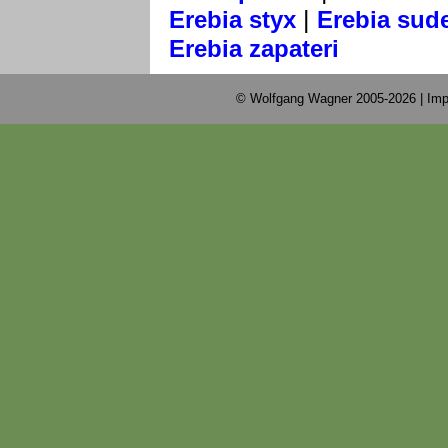
|
Erebia styx
Erebia sude
Erebia zapateri
© Wolfgang Wagner 2005-2026 |
Imp