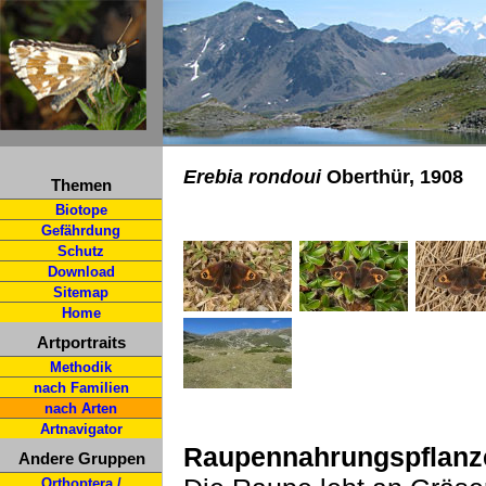
Erebia rondoui
Oberthür, 1908
Themen
Biotope
Gefährdung
Schutz
Download
Sitemap
Home
Artportraits
Methodik
nach Familien
nach Arten
Artnavigator
Raupennahrungspflanz
Andere Gruppen
Orthoptera /