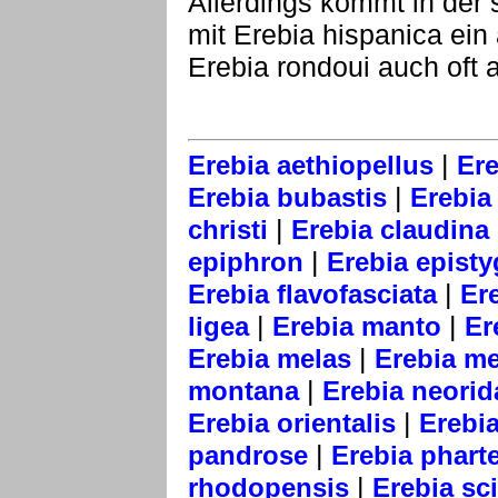
Allerdings kommt in der
mit Erebia hispanica ein
Erebia rondoui auch oft al
|
Erebia aethiopellus
Ere
|
Erebia bubastis
Erebia 
|
christi
Erebia claudina
|
epiphron
Erebia epist
|
Erebia flavofasciata
Er
|
|
ligea
Erebia manto
Er
|
Erebia melas
Erebia m
|
montana
Erebia neorid
|
Erebia orientalis
Erebi
|
pandrose
Erebia phart
|
rhodopensis
Erebia sc