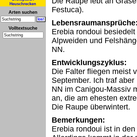
Die Raupe lebt an Gräse
Heuschrecken
Festuca).
Arten suchen
Lebensraumansprüche
Volltextsuche
Erebia rondoui besiedelt 
Alpweiden und Felshän
NN.
Entwicklungszyklus:
Die Falter fliegen meist 
September. Ich traf aber
NN im Canigou-Massiv m
an, die am ehesten extr
Die Raupe überwintert.
Bemerkungen:
Erebia rondoui ist in d