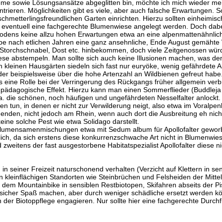
me sowie Lösungsansätze abgeglitten bin, möchte ich mich wieder meh
trieren. Möglichkeiten gibt es viele, aber auch falsche Erwartungen. 
schmetterlingsfreundlichen Garten einrichten. Hierzu sollten einheimis
 eventuell eine fachgerechte Blumenwiese angelegt werden. Doch dabei
Bodens keine allzu hohen Erwartungen etwa an eine alpenmattenähnlic
abe nach etlichen Jahren eine ganz ansehnliche, Ende August gemähte
, Storchschnabel, Dost etc. hinbekommen, doch viele Zeitgenossen wür
ese abstempeln. Man sollte sich auch keine Illusionen machen, was de
n kleinen Hausgärten siedeln sich fast nur euryöke, wenig gefährdete A
er beispielsweise über die hohe Artenzahl an Wildbienen gefreut habe
eine Rolle bei der Verringerung des Rückgangs früher allgemein verbre
r pädagogische Effekt. Hierzu kann man einen Sommerflieder (Buddleja 
a. die schönen, noch häufigen und ungefährdeten Nesselfalter anlockt.
n tun, in denen er nicht zur Verwilderung neigt, also etwa im Voralpen
nden, nicht jedoch am Rhein, wenn auch dort die Ausbreitung eh nich
keine solche Pest wie etwa Solidago darstellt.
umensamenmischungen etwa mit Sedum album für Apollofalter geworbe
lich, da sich erstens diese konkurrenzschwache Art nicht in Blumenwie
zweitens der fast ausgestorbene Habitatspezialist Apollofalter diese n
 in seiner Freizeit naturschonend verhalten (Verzicht auf Klettern in se
kleinflächigen Standorten wie Steinbrüchen und Felsheiden der Mittel
 dem Mountainbike in sensiblen Restbiotopen, Skifahren abseits der Pis
ie sicher Spaß machen, aber durch weniger schädliche ersetzt werden 
n der Biotoppflege engagieren. Nur sollte hier eine fachgerechte Durch