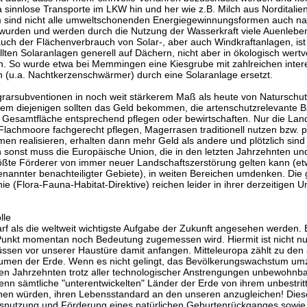
 sinnlose Transporte im LKW hin und her wie z.B. Milch aus Norditalien
sind nicht alle umweltschonenden Energiegewinnungsformen auch na
 wurden und werden durch die Nutzung der Wasserkraft viele Auenlebe
uch der Flächenverbrauch von Solar-, aber auch Windkraftanlagen, ist 
llten Solaranlagen generell auf Dächern, nicht aber in ökologisch wert
en. So wurde etwa bei Memmingen eine Kiesgrube mit zahlreichen inte
n (u.a. Nachtkerzenschwärmer) durch eine Solaranlage ersetzt.
Agrarsubventionen in noch weit stärkerem Maß als heute von Naturschu
lem diejenigen sollten das Geld bekommen, die artenschutzrelevante B
r Gesamtfläche entsprechend pflegen oder bewirtschaften. Nur die Land
Flachmoore fachgerecht pflegen, Magerrasen traditionell nutzen bzw. p
en realisieren, erhalten dann mehr Geld als andere und plötzlich sind
h sonst muss die Europäische Union, die in den letzten Jahrzehnten un
rößte Förderer von immer neuer Landschaftszerstörung gelten kann (et
nannter benachteiligter Gebiete), in weiten Bereichen umdenken. Die 
nie (Flora-Fauna-Habitat-Direktive) reichen leider in ihrer derzeitigen U
lle
rf als die weltweit wichtigste Aufgabe der Zukunft angesehen werden. Es
unkt momentan noch Bedeutung zugemessen wird. Hiermit ist nicht nur 
üssen vor unserer Haustüre damit anfangen. Mitteleuropa zählt zu den
umen der Erde. Wenn es nicht gelingt, das Bevölkerungswachstum umz
gen Jahrzehnten trotz aller technologischer Anstrengungen unbewohnba
enn sämtliche "unterentwickelten" Länder der Erde von ihrem unbestri
n würden, ihren Lebensstandard an den unseren anzugleichen! Diese
usnutzung und Förderung eines natürlichen Geburtenrückganges sowie a