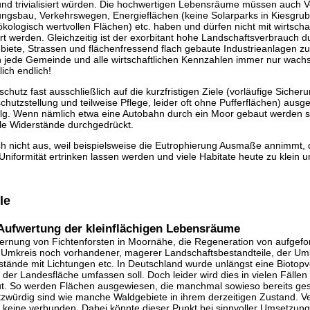
nd trivialisiert würden. Die hochwertigen Lebensräume müssen auch V
lungsbau, Verkehrswegen, Energieflächen (keine Solarparks in Kiesgru
ökologisch wertvollen Flächen) etc. haben und dürfen nicht mit wirtsch
rt werden. Gleichzeitig ist der exorbitant hohe Landschaftsverbrauch du
iete, Strassen und flächenfressend flach gebaute Industrieanlagen zu
n jede Gemeinde und alle wirtschaftlichen Kennzahlen immer nur wachs
ich endlich!
schutz fast ausschließlich auf die kurzfristigen Ziele (vorläufige Sich
hutzstellung und teilweise Pflege, leider oft ohne Pufferflächen) ausgeri
lg. Wenn nämlich etwa eine Autobahn durch ein Moor gebaut werden so
alle Widerstände durchgedrückt.
och nicht aus, weil beispielsweise die Eutrophierung Ausmaße annimmt, d
Uniformität ertrinken lassen werden und viele Habitate heute zu klein u
le
Aufwertung der kleinflächigen Lebensräume
ntfernung von Fichtenforsten in Moornähe, die Regeneration von aufgef
m Umkreis noch vorhandener, magerer Landschaftsbestandteile, der Um
estände mit Lichtungen etc. In Deutschland wurde unlängst eine Biotop
der Landesfläche umfassen soll. Doch leider wird dies in vielen Fälle
. So werden Flächen ausgewiesen, die manchmal sowieso bereits gesc
tzwürdig sind wie manche Waldgebiete in ihrem derzeitigen Zustand. V
 keine verbunden. Dabei könnte dieser Punkt bei sinnvoller Umsetzung