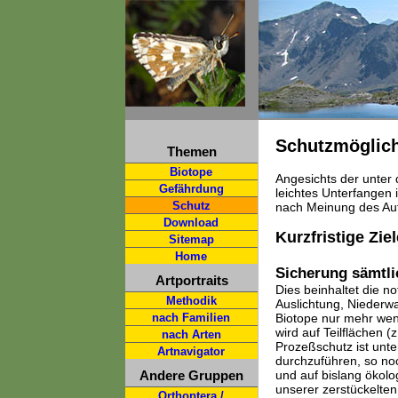
Schutzmöglich
Themen
Biotope
Angesichts der unter 
Gefährdung
leichtes Unterfangen 
Schutz
nach Meinung des Aut
Download
Kurzfristige Ziel
Sitemap
Home
Sicherung sämtl
Artportraits
Dies beinhaltet die 
Methodik
Auslichtung, Niederwa
nach Familien
Biotope nur mehr weni
wird auf Teilflächen (
nach Arten
Prozeßschutz ist unte
Artnavigator
durchzuführen, so no
Andere Gruppen
und auf bislang ökolo
unserer zerstückelte
Orthoptera /