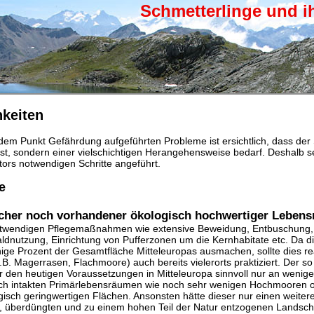
Schmetterlinge und i
keiten
dem Punkt Gefährdung aufgeführten Probleme ist ersichtlich, dass der 
ist, sondern einer vielschichtigen Herangehensweise bedarf. Deshalb s
ors notwendigen Schritte angeführt.
e
icher noch vorhandener ökologisch hochwertiger Leben
notwendigen Pflegemaßnahmen wie extensive Beweidung, Entbuschung
ldnutzung, Einrichtung von Pufferzonen um die Kernhabitate etc. Da die
ge Prozent der Gesamtfläche Mitteleuropas ausmachen, sollte dies rea
z.B. Magerrasen, Flachmoore) auch bereits vielerorts praktiziert. Der so v
r den heutigen Voraussetzungen in Mitteleuropa sinnvoll nur an wenige
ch intakten Primärlebensräumen wie noch sehr wenigen Hochmooren 
gisch geringwertigen Flächen. Ansonsten hätte dieser nur einen weite
n, überdüngten und zu einem hohen Teil der Natur entzogenen Landscha