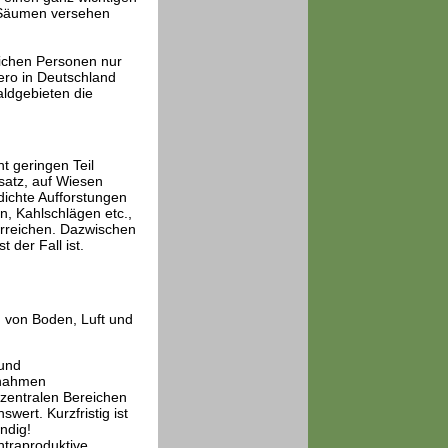
n Säumen versehen
lichen Personen nur
ero in Deutschland
aldgebieten die
 geringen Teil
satz, auf Wiesen
dichte Aufforstungen
n, Kahlschlägen etc.,
erreichen. Dazwischen
 der Fall ist.
 von Boden, Luft und
 und
ßnahmen
n zentralen Bereichen
ert. Kurzfristig ist
ndig!
ntraproduktive