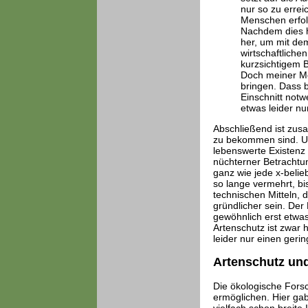
nur so zu errei
Menschen erfol
Nachdem dies h
her, um mit de
wirtschaftliche
kurzsichtigem B
Doch meiner Me
bringen. Dass b
Einschnitt notwe
etwas leider nu
Abschließend ist zusa
zu bekommen sind. Und
lebenswerte Existenz 
nüchterner Betrachtun
ganz wie jede x-belie
so lange vermehrt, b
technischen Mitteln,
gründlicher sein. Der 
gewöhnlich erst etwas,
Artenschutz ist zwar 
leider nur einen gerin
Artenschutz un
Die ökologische Fors
ermöglichen. Hier gab