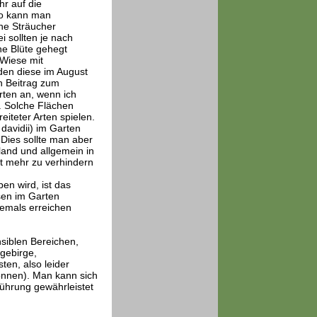
r auf die
So kann man
che Sträucher
 sollten je nach
he Blüte gehegt
 Wiese mit
den diese im August
n Beitrag zum
rten an, wenn ich
. Solche Flächen
iteter Arten spielen.
davidii) im Garten
 Dies sollte man aber
land und allgemein in
t mehr zu verhindern
n wird, ist das
sen im Garten
iemals erreichen
nsiblen Bereichen,
gebirge,
ten, also leider
können). Man kann sich
führung gewährleistet