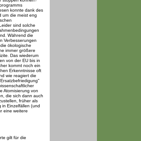
ter stoppen können?
tzprogramms
iesen konnte dank des
d um die meist eng
ischen
eider sind solche
 Rahmenbedingungen
hend. Während die
hen Verbesserungen
die ökologische
ine immer größere
izite. Das wiederum
en von der EU bis in
icher kommt noch ein
chen Erkenntnisse oft
nd wie reagiert die
 "Ersatzbefriedigung"
issenschaftlicher
ie Atomisierung von
n, die sich dann auch
stellen, früher als
in Einzelfällen (und
ür eine weitere
e gilt für die