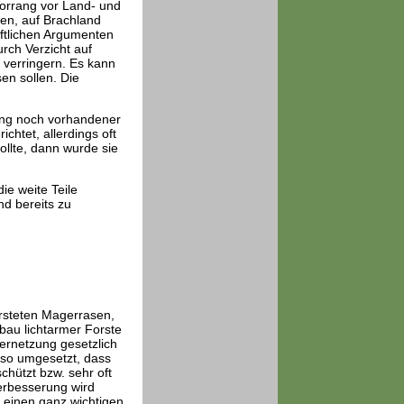
orrang vor Land- und
ben, auf Brachland
aftlichen Argumenten
rch Verzicht auf
 verringern. Es kann
en sollen. Die
erung noch vorhandener
chtet, allerdings oft
llte, dann wurde sie
ie weite Teile
nd bereits zu
orsteten Magerrasen,
bau lichtarmer Forste
vernetzung gesetzlich
n so umgesetzt, dass
hützt bzw. sehr oft
erbesserung wird
 einen ganz wichtigen