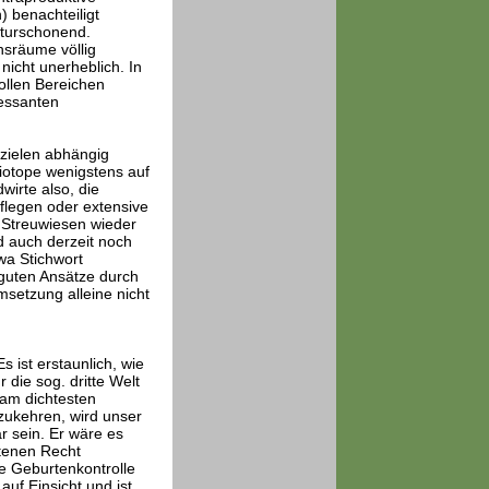
) benachteiligt
turschonend.
nsräume völlig
nicht unerheblich. In
vollen Bereichen
ressanten
tzielen abhängig
iotope wenigstens auf
wirte also, die
flegen oder extensive
 Streuwiesen wieder
d auch derzeit noch
wa Stichwort
guten Ansätze durch
msetzung alleine nicht
 ist erstaunlich, wie
die sog. dritte Welt
 am dichtesten
ukehren, wird unser
r sein. Er wäre es
ttenen Recht
 Geburtenkontrolle
uf Einsicht und ist