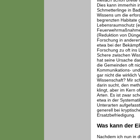
vielfach schon breite
Dies kann immerhin i
Schmetterlinge in Bad
Wissens um die erfor
begrenzten Habitate 
Lebensraumschutz (et
Feuerwehrmaßnahmen 
(Reduktion von Dünger
Forschung in anderen
etwa bei der Bekämpf
Forschung zu oft ins 
Schere zwischen Wiss
hat seine Ursache dar
die Gemeinden oft nic
Kommunikations- und V
gar nicht die wirklic
Wissenschaft? Mir sche
darin sucht, den met
klingt, aber im Kern 
Arten. Es ist zwar sc
etwa in der Systemati
Unterarten aufgefasst
generell bei kryptisch
Ersatzbefriedigung.
Was kann der Ei
Nachdem ich nun in di