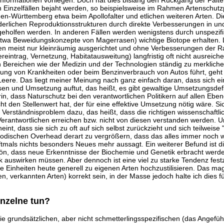
 Informationen vorliegen. Doch hat dies bislang den Rückgang der Fal
n Einzelfällen bejaht werden, so beispielsweise im Rahmen Artenschu
en-Württemberg etwa beim Apollofalter und etlichen weiteren Arten. D
derlichen Reproduktionsstrukturen durch direkte Verbesserungen in un
geholfen werden. In anderen Fällen werden wenigstens durch unspezif
wa Beweidungskonzepte von Magerrasen) wichtige Biotope erhalten. L
meist nur kleinräumig ausgerichtet und ohne Verbesserungen der
eintrag, Vernetzung, Habitatausweitung) langfristig oft nicht ausreic
 Bereichen wie der Medizin und der Technologien ständig zu merklic
ung von Krankheiten oder beim Benzinverbrauch von Autos führt, geht 
Leere. Das liegt meiner Meinung nach ganz einfach daran, dass sich e
en und Umsetzung auftut, das heißt, es gibt gewaltige Umsetzungsdef
in, dass Naturschutz bei den verantwortlichen Politikern auf allen Eben
ht den Stellenwert hat, der für eine effektive Umsetzung nötig wäre. S
erständnisproblem dazu, das heißt, dass die richtigen wissenschaftli
h Verantwortlichen erreichen bzw. nicht von diesen verstanden werden. U
int, dass sie sich zu oft auf sich selbst zurückzieht und sich teilweise
hodischen Overhead derart zu vergrößern, dass das alles immer noch w
oftmals nichts besonders Neues mehr aussagt. Ein weiterer Befund ist d
hön, dass neue Erkenntnisse der Biochemie und Genetik erbracht werde
k auswirken müssen. Aber dennoch ist eine viel zu starke Tendenz festzu
e Einheiten heute generell zu eigenen Arten hochzustilisieren. Das mag 
en, verkannten Arten) korrekt sein, in der Masse jedoch halte ich dies f
nzelne tun?
e grundsätzlichen, aber nicht schmetterlingsspezifischen (das Angeführt