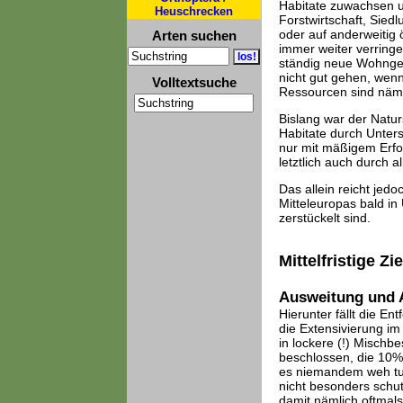
Habitate zuwachsen u
Heuschrecken
Forstwirtschaft, Sied
oder auf anderweitig 
Arten suchen
immer weiter verringe
ständig neue Wohngeb
nicht gut gehen, wen
Volltextsuche
Ressourcen sind näml
Bislang war der Natur
Habitate durch Untersc
nur mit mäßigem Erfo
letztlich auch durch 
Das allein reicht jed
Mitteleuropas bald in 
zerstückelt sind.
Mittelfristige Zie
Ausweitung und 
Hierunter fällt die E
die Extensivierung i
in lockere (!) Mischb
beschlossen, die 10% 
es niemandem weh tut
nicht besonders schu
damit nämlich oftmals