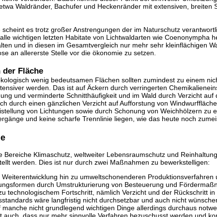
n etwa Waldränder, Bachufer und Heckenränder mit extensiven, breite
 scheint es trotz großer Anstrengungen der im Naturschutz verantwort
alle wichtigen letzten Habitate von Lichtwaldarten wie Coenonympha h
lten und in diesen im Gesamtvergleich nur mehr sehr kleinflächigen W
se an allererste Stelle vor die ökonomie zu setzen.
 der Fläche
ologisch wenig bedeutsamen Flächen sollten zumindest zu einem nicht
tensiver werden. Das ist auf Äckern durch verringerten Chemikalienein
ng und verminderte Schnitthäufigkeit und im Wald durch Verzicht auf 
ch durch einen gänzlichen Verzicht auf Aufforstung von Windwurffläche
istellung von Lichtungen sowie durch Schonung von Weichhölzern zu 
ergänge und keine scharfe Trennlinie liegen, wie das heute noch zumeist
le
ie Bereiche Klimaschutz, weltweiter Lebensraumschutz und Reinhaltung
ellt werden. Dies ist nur durch zwei Maßnahmen zu bewerkstelligen:
 Weiterentwicklung hin zu umweltschonenderen Produktionsverfahren
ungsformen durch Umstrukturierung von Besteuerung und Förderma
 zu technologischem Fortschritt, nämlich Verzicht und der Rückschritt i
tandards wäre langfristig nicht durchsetzbar und auch nicht wünschensw
f manche nicht grundlegend wichtigen Dinge allerdings durchaus notwe
et auch, dass nur mehr sinnvolle Verfahren bezuschusst werden und ko