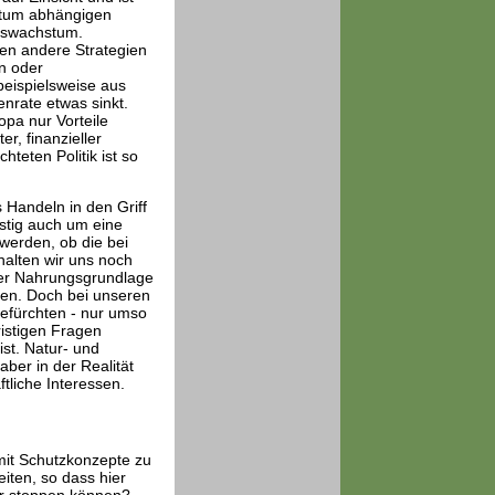
chtum abhängigen
gswachstum.
en andere Strategien
n oder
 beispielsweise aus
nrate etwas sinkt.
pa nur Vorteile
r, finanzieller
hteten Politik ist so
 Handeln in den Griff
stig auch um eine
werden, ob die bei
halten wir uns noch
nder Nahrungsgrundlage
hen. Doch bei unseren
efürchten - nur umso
ristigen Fragen
ist. Natur- und
ber in der Realität
ftliche Interessen.
mit Schutzkonzepte zu
iten, so dass hier