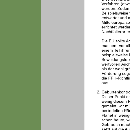
Verfahren (etwa
werden. Zudem 
Beispielsweise
entwertet und a
Mitteleuropa so
errichtet werd
Nachtfalterarte
Die EU sollte 
machen. Vor al
einem Teil ihre
beispielsweise 
Beweidungsform
wertvoller! Auc
als der wohl g
Förderung soge
die FFH-Richtli
aus.
Geburtenkontro
Dieser Punkt da
wenig diesem P
gemeint, wir m
besiedelten Rä
Planet in weni
schon heute, w
Gebrauch mache
setzt auf die A