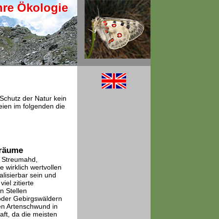
hre Ökologie
Schutz der Natur kein
eien im folgenden die
sräume
, Streumahd,
 wirklich wertvollen
lisierbar sein und
iel zitierte
n Stellen
oder Gebirgswäldern
ren Artenschwund in
ft, da die meisten