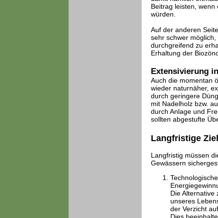
Beitrag leisten, wen
würden.
Auf der anderen Seite
sehr schwer möglich, 
durchgreifend zu erha
Erhaltung der Biozöno
Extensivierung in
Auch die momentan ök
wieder naturnäher, ex
durch geringere Düngu
mit Nadelholz bzw. au
durch Anlage und Fre
sollten abgestufte Üb
Langfristige Zie
Langfristig müssen d
Gewässern sichergest
Technologische
Energiegewinn
Die Alternative
unseres Lebenss
der Verzicht au
Dies beeinhalt