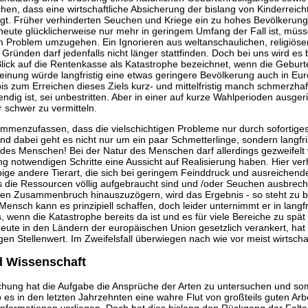
chen, dass eine wirtschaftliche Absicherung der bislang von Kinderrei
gt. Früher verhinderten Seuchen und Kriege ein zu hohes Bevölkerun
eute glücklicherweise nur mehr in geringem Umfang der Fall ist, müss
m Problem umzugehen. Ein Ignorieren aus weltanschaulichen, religiöse
n Gründen darf jedenfalls nicht länger stattfinden. Doch bei uns wird es
lick auf die Rentenkasse als Katastrophe bezeichnet, wenn die Geburte
inung würde langfristig eine etwas geringere Bevölkerung auch in Euro
is zum Erreichen dieses Ziels kurz- und mittelfristig manch schmerzhafte
ndig ist, sei unbestritten. Aber in einer auf kurze Wahlperioden ausgeric
r schwer zu vermitteln.
mmenzufassen, dass die vielschichtigen Probleme nur durch sofortiges
 dabei geht es nicht nur um ein paar Schmetterlinge, sondern langfri
des Menschen! Bei der Natur des Menschen darf allerdings gezweifelt 
g notwendigen Schritte eine Aussicht auf Realisierung haben. Hier ver
bige andere Tierart, die sich bei geringem Feinddruck und ausreiche
is die Ressourcen völlig aufgebraucht sind und /oder Seuchen ausbrec
 den Zusammenbruch hinauszuzögern, wird das Ergebnis - so steht zu b
Mensch kann es prinzipiell schaffen, doch leider unternimmt er in langf
 wenn die Katastrophe bereits da ist und es für viele Bereiche zu spät 
heute in den Ländern der europäischen Union gesetzlich verankert, hat a
gen Stellenwert. Im Zweifelsfall überwiegen nach wie vor meist wirtscha
d Wissenschaft
chung hat die Aufgabe die Ansprüche der Arten zu untersuchen und so
 es in den letzten Jahrzehnten eine wahre Flut von großteils guten Arbe