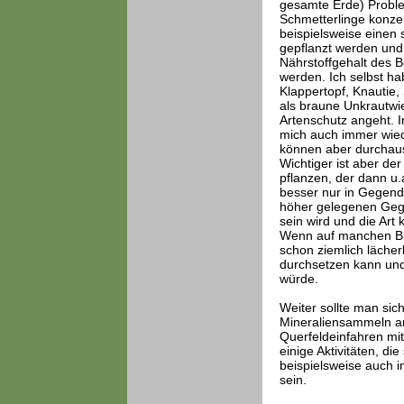
gesamte Erde) Proble
Schmetterlinge konzen
beispielsweise einen 
gepflanzt werden und
Nährstoffgehalt des 
werden. Ich selbst h
Klappertopf, Knautie
als braune Unkrautwi
Artenschutz angeht. I
mich auch immer wied
können aber durchaus 
Wichtiger ist aber de
pflanzen, der dann u.
besser nur in Gegende
höher gelegenen Gege
sein wird und die Art 
Wenn auf manchen Bl
schon ziemlich lächer
durchsetzen kann und 
würde.
Weiter sollte man sich
Mineraliensammeln an 
Querfeldeinfahren mit
einige Aktivitäten, d
beispielsweise auch i
sein.