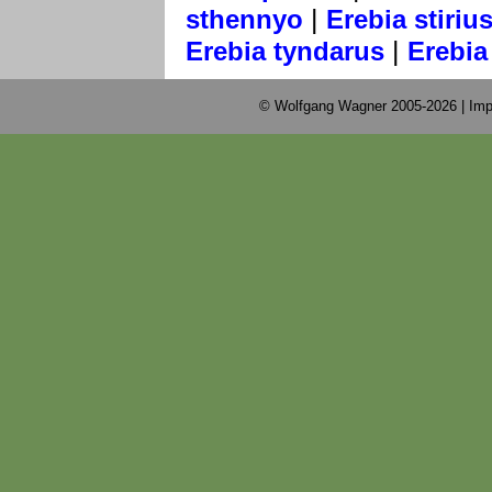
|
sthennyo
Erebia stiriu
|
Erebia tyndarus
Erebia
© Wolfgang Wagner 2005-2026 |
Imp