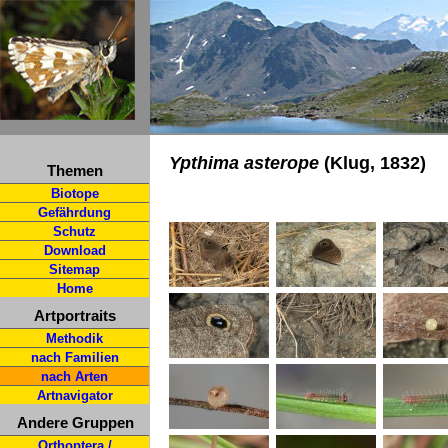
Ypthima asterope
(Klug, 1832)
Themen
Biotope
Gefährdung
Schutz
Download
Sitemap
Home
Artportraits
Methodik
nach Familien
nach Arten
Artnavigator
Andere Gruppen
Orthoptera /