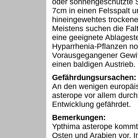
oder sonnengeschützte S
7cm in einen Felsspalt un
hineingewehtes trockenes
Meistens suchen die Fal
eine geeignete Ablageste
Hyparrhenia-Pflanzen noc
Vorausgegangener Gewitt
einen baldigen Austrieb.
Gefährdungsursachen:
An den wenigen europäis
asterope vor allem durc
Entwicklung gefährdet.
Bemerkungen:
Ypthima asterope kommt 
Osten und Arabien vor. I