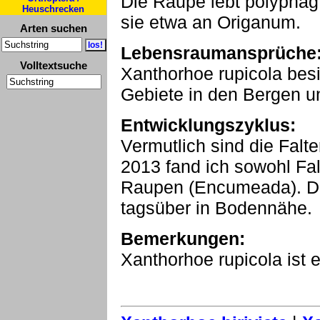
Die Raupe lebt polyphag 
Heuschrecken
sie etwa an Origanum.
Arten suchen
Lebensraumansprüche
Volltextsuche
Xanthorhoe rupicola besie
Gebiete in den Bergen u
Entwicklungszyklus:
Vermutlich sind die Falte
2013 fand ich sowohl Fal
Raupen (Encumeada). Di
tagsüber in Bodennähe.
Bemerkungen:
Xanthorhoe rupicola ist 