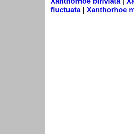
|
Xanthorhoe biriviata
Xa
|
fluctuata
Xanthorhoe m