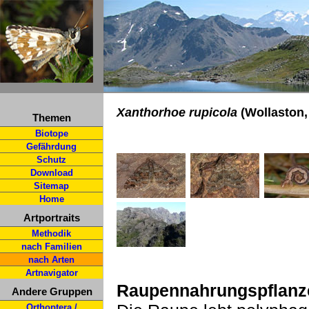
Xanthorhoe rupicola
(Wollaston,
Themen
Biotope
Gefährdung
Schutz
Download
Sitemap
Home
Artportraits
Methodik
nach Familien
nach Arten
Artnavigator
Raupennahrungspflanz
Andere Gruppen
Orthoptera /