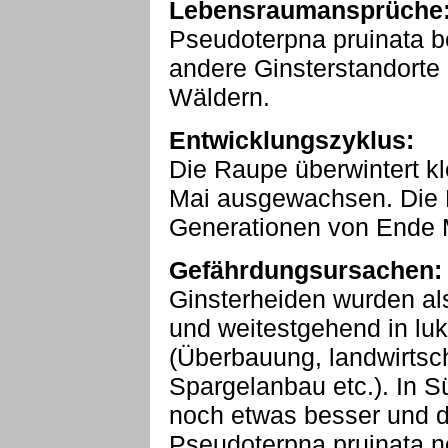
Lebensraumansprüche
Pseudoterpna pruinata b
andere Ginsterstandorte 
Wäldern.
Entwicklungszyklus:
Die Raupe überwintert kl
Mai ausgewachsen. Die Fa
Generationen von Ende 
Gefährdungsursachen:
Ginsterheiden wurden a
und weitestgehend in luk
(Überbauung, landwirtsch
Spargelanbau etc.). In 
noch etwas besser und do
Pseudoterpna pruinata n