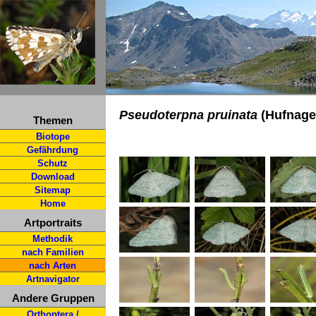
Pseudoterpna pruinata
(Hufnagel
Themen
Biotope
Gefährdung
Schutz
Download
Sitemap
Home
Artportraits
Methodik
nach Familien
nach Arten
Artnavigator
Andere Gruppen
Orthoptera /