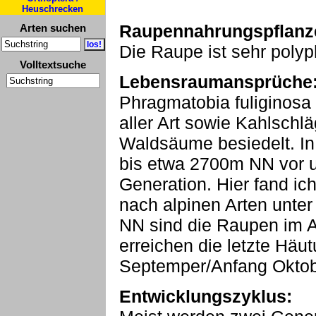
Heuschrecken
Raupennahrungspflanz
Arten suchen
Die Raupe ist sehr polyp
Volltextsuche
Lebensraumansprüche
Phragmatobia fuliginosa i
aller Art sowie Kahlschl
Waldsäume besiedelt. In
bis etwa 2700m NN vor u
Generation. Hier fand ic
nach alpinen Arten unte
NN sind die Raupen im 
erreichen die letzte Häu
Septemper/Anfang Oktob
Entwicklungszyklus: