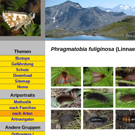
Phragmatobia fuliginosa
(Linnae
Themen
Biotope
Gefährdung
Schutz
Download
Sitemap
Home
Artportraits
Methodik
nach Familien
nach Arten
Artnavigator
Andere Gruppen
Orthoptera /