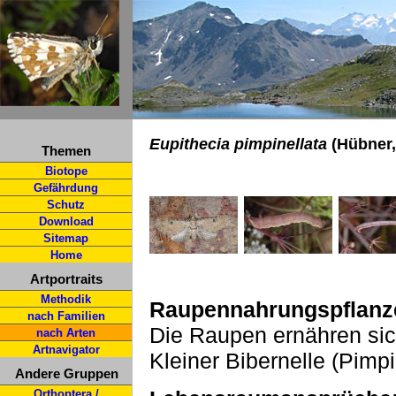
Eupithecia pimpinellata
(Hübner,
Themen
Biotope
Gefährdung
Schutz
Download
Sitemap
Home
Artportraits
Methodik
Raupennahrungspflanz
nach Familien
Die Raupen ernähren sic
nach Arten
Artnavigator
Kleiner Bibernelle (Pimpi
Andere Gruppen
Orthoptera /