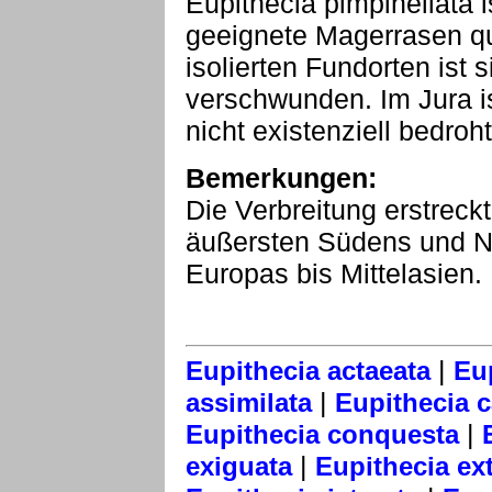
Eupithecia pimpinellata i
geeignete Magerrasen qu
isolierten Fundorten ist 
verschwunden. Im Jura i
nicht existenziell bedroht
Bemerkungen:
Die Verbreitung erstrec
äußersten Südens und No
Europas bis Mittelasien.
|
Eupithecia actaeata
Eu
|
assimilata
Eupithecia 
|
Eupithecia conquesta
|
exiguata
Eupithecia ext