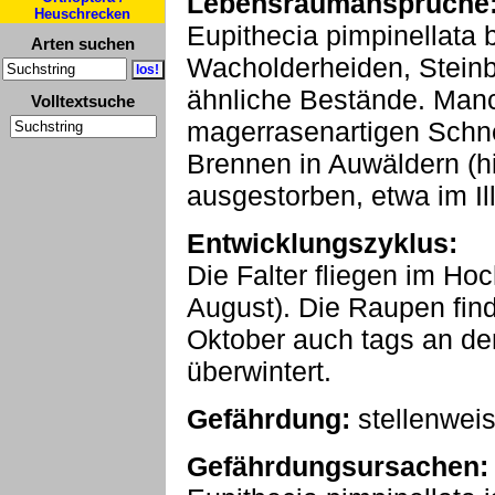
Lebensraumansprüche
Heuschrecken
Eupithecia pimpinellata
Arten suchen
Wacholderheiden, Stein
ähnliche Bestände. Man
Volltextsuche
magerrasenartigen Schne
Brennen in Auwäldern (h
ausgestorben, etwa im Ill
Entwicklungszyklus:
Die Falter fliegen im Ho
August). Die Raupen fin
Oktober auch tags an de
überwintert.
Gefährdung:
stellenwei
Gefährdungsursachen: