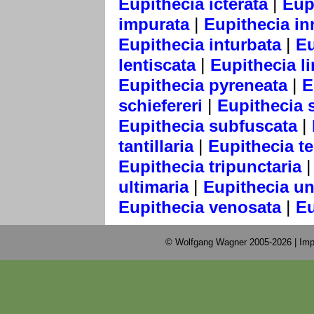
|
Eupithecia icterata
Eup
|
impurata
Eupithecia in
|
Eupithecia inturbata
Eu
|
lentiscata
Eupithecia li
|
Eupithecia pyreneata
E
|
schiefereri
Eupithecia 
|
Eupithecia subfuscata
|
tantillaria
Eupithecia te
Eupithecia tripunctaria
|
ultimaria
Eupithecia u
|
Eupithecia venosata
Eu
© Wolfgang Wagner 2005-2026 |
Imp