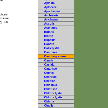
Aplasta
Aplocera
Apocheima
Basis
Archiearis
t zwei
Arichanna
 Juli.
Ascotis
Aspitates
Baptria
Biston
Bupalus
Cabera
Calliclystis
Campaea
Camptogramma
Carsia
Casilda
Catarhoe
Cephis
Charissa
Chesias
Chiasmia
Chlorissa
Chloroclysta
Chloroclystis
Cidaria
Cinglis