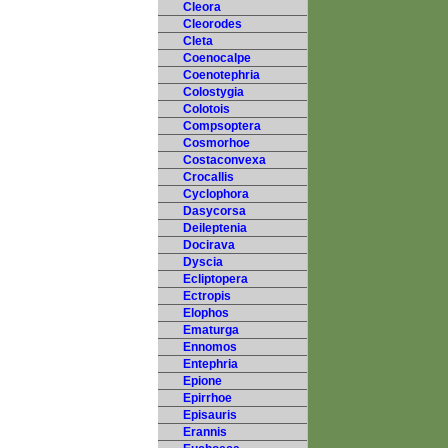
Cleora
Cleorodes
Cleta
Coenocalpe
Coenotephria
Colostygia
Colotois
Compsoptera
Cosmorhoe
Costaconvexa
Crocallis
Cyclophora
Dasycorsa
Deileptenia
Docirava
Dyscia
Ecliptopera
Ectropis
Elophos
Ematurga
Ennomos
Entephria
Epione
Epirrhoe
Episauris
Erannis