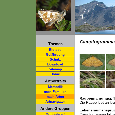
Camptogramma b
Themen
Biotope
Gefährdung
Schutz
Download
Sitemap
Home
Artportraits
Methodik
nach Familien
nach Arten
Raupennahrungspfl
Artnavigator
Die Raupe lebt an kra
Andere Gruppen
Lebensraumansprü
Camptogramma bilinea
Orthoptera /