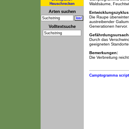
Heuschrecken
Waldsäume, Feuchtwie
Arten suchen
Entwicklungszyklus
Die Raupe überwintert
austreibender Galium-
Volltextsuche
Generationen hervor. 
Gefährdungsursach
Durch das Verschwinde
geeigneten Standorte
Bemerkungen:
Die Verbreitung reich
Camptogramma script