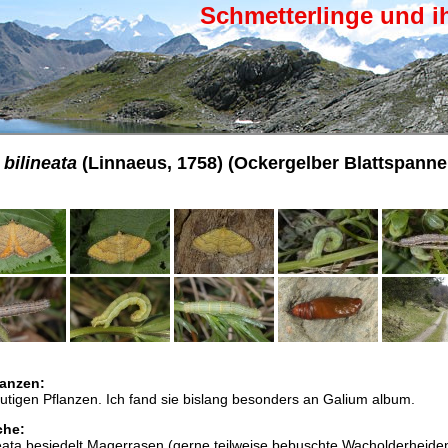
Schmetterlinge und i
ilineata
(Linnaeus, 1758) (Ockergelber Blattspanne
anzen:
utigen Pflanzen. Ich fand sie bislang besonders an Galium album.
che:
ta besiedelt Magerrasen (gerne teilweise bebuschte Wacholderheiden