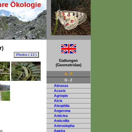
hre Ökologie
r)
Gattungen
(Geometridae)
A - F
G - Z
Abraxas
Acasis
Agriopis
Alcis
Alsophila
Angerona
Anticlea
Anticollix
Antroolopha
),
Apeira