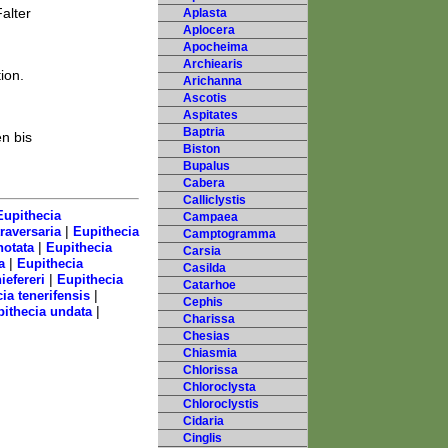
alter
Aplasta
Aplocera
Apocheima
Archiearis
ion.
Arichanna
Ascotis
Aspitates
Baptria
n bis
Biston
Bupalus
Cabera
Calliclystis
Eupithecia
Campaea
|
raversaria
Eupithecia
Camptogramma
|
notata
Eupithecia
Carsia
|
a
Eupithecia
Casilda
|
iefereri
Eupithecia
Catarhoe
|
ia tenerifensis
Cephis
|
ithecia undata
Charissa
Chesias
Chiasmia
Chlorissa
Chloroclysta
Chloroclystis
Cidaria
Cinglis