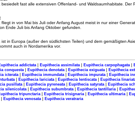
 besiedelt fast alle extensiven Offenland- und Waldsaumhabitate. Der F
:
fliegt in von Mai bis Juli oder Anfang August meist in nur einer Generat
n Ende Juli bis Anfang Oktober gefunden.
 ist in Europa (außer den südlichsten Teilen) und dem gemäßigten Asie
 kommt auch in Nordamerika vor.
|
|
|
upithecia addictata
Eupithecia assimilata
Eupithecia carpophagata
|
|
|
ia conquesta
Eupithecia denotata
Eupithecia exiguata
Eupithecia ext
|
|
|
a icterata
Eupithecia immundata
Eupithecia impurata
Eupithecia in
|
|
|
nturbata
Eupithecia lariciata
Eupithecia lentiscata
Eupithecia linariat
|
|
|
ia pusillata
Eupithecia pyreneata
Eupithecia satyrata
Eupithecia sch
|
|
|
ia silenicolata
Eupithecia subumbrata
Eupithecia tantillaria
Eupithec
|
|
|
upithecia tripunctaria
Eupithecia trisignaria
Eupithecia ultimaria
Eup
|
|
Eupithecia venosata
Eupithecia veratraria