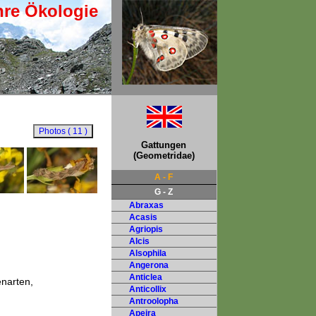
hre Ökologie
Gattungen
(Geometridae)
A - F
G - Z
Abraxas
Acasis
Agriopis
Alcis
Alsophila
Angerona
Anticlea
narten,
Anticollix
Antroolopha
Apeira