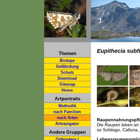
Eupithecia subf
Themen
Biotope
Gefährdung
Schutz
Download
Sitemap
Home
Artportraits
Methodik
nach Familien
nach Arten
Raupennahrungspfl
Artnavigator
Die Raupen leben an 
so Solidago, Calluna,
Andere Gruppen
Lebensraumansprü
Orthoptera /