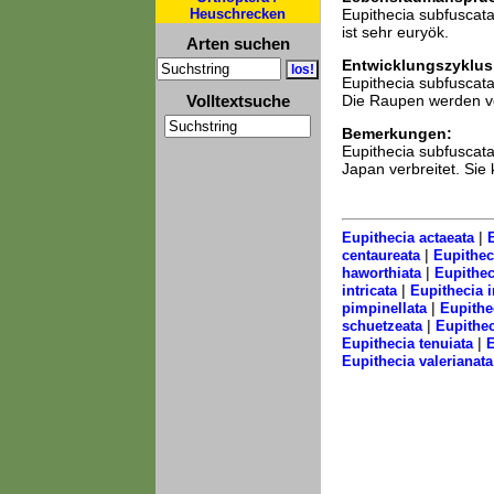
Heuschrecken
Eupithecia subfuscata
ist sehr euryök.
Arten suchen
Entwicklungszyklus
Eupithecia subfuscata 
Volltextsuche
Die Raupen werden vo
Bemerkungen:
Eupithecia subfuscata
Japan verbreitet. Sie
|
Eupithecia actaeata
E
|
centaureata
Eupithec
|
haworthiata
Eupitheci
|
intricata
Eupithecia i
|
pimpinellata
Eupithec
|
schuetzeata
Eupithec
|
Eupithecia tenuiata
E
Eupithecia valerianata