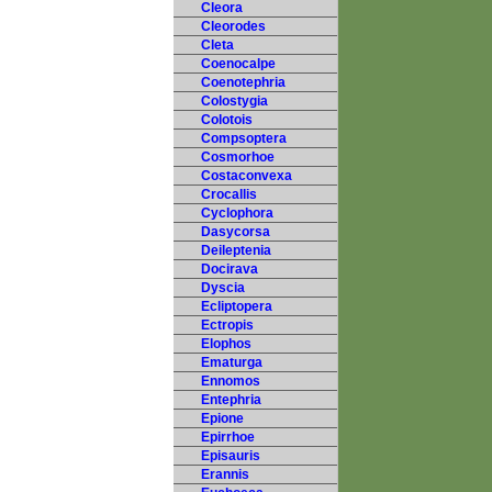
Cleora
Cleorodes
Cleta
Coenocalpe
Coenotephria
Colostygia
Colotois
Compsoptera
Cosmorhoe
Costaconvexa
Crocallis
Cyclophora
Dasycorsa
Deileptenia
Docirava
Dyscia
Ecliptopera
Ectropis
Elophos
Ematurga
Ennomos
Entephria
Epione
Epirrhoe
Episauris
Erannis