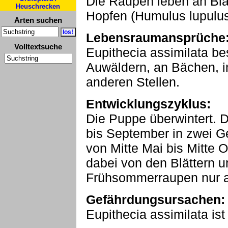
Die Raupen leben an Blä
Heuschrecken
Hopfen (Humulus lupulus
Arten suchen
Lebensraumansprüche
Volltextsuche
Eupithecia assimilata be
Auwäldern, an Bächen, 
anderen Stellen.
Entwicklungszyklus:
Die Puppe überwintert. Di
bis September in zwei G
von Mitte Mai bis Mitte 
dabei von den Blättern u
Frühsommerraupen nur an
Gefährdungsursachen:
Eupithecia assimilata ist