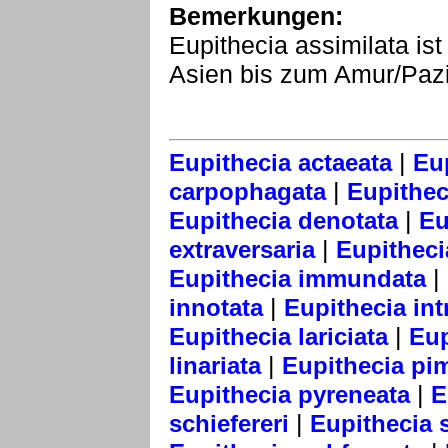
Bemerkungen:
Eupithecia assimilata i
Asien bis zum Amur/Pazifi
|
Eupithecia actaeata
Eu
|
carpophagata
Eupithec
|
Eupithecia denotata
Eu
|
extraversaria
Eupitheci
|
Eupithecia immundata
|
innotata
Eupithecia int
|
Eupithecia lariciata
Eup
|
linariata
Eupithecia pim
|
Eupithecia pyreneata
E
|
schiefereri
Eupithecia 