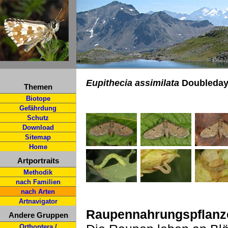
Eupithecia assimilata
Doubleday,
Themen
Biotope
Gefährdung
Schutz
Download
Sitemap
Home
Artportraits
Methodik
nach Familien
nach Arten
Artnavigator
Raupennahrungspflanz
Andere Gruppen
Orthoptera /