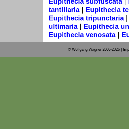
|
Eupithecia subfuscata
|
tantillaria
Eupithecia te
Eupithecia tripunctaria
|
ultimaria
Eupithecia u
|
Eupithecia venosata
Eu
© Wolfgang Wagner 2005-2026 |
Imp