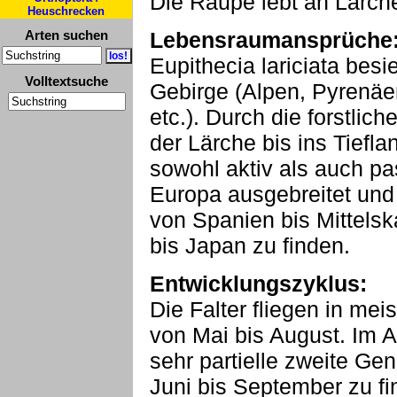
Die Raupe lebt an Lärche
Heuschrecken
Arten suchen
Lebensraumansprüche
Eupithecia lariciata bes
Volltextsuche
Gebirge (Alpen, Pyrenäe
etc.). Durch die forstlic
der Lärche bis ins Tiefla
sowohl aktiv als auch p
Europa ausgebreitet und
von Spanien bis Mittels
bis Japan zu finden.
Entwicklungszyklus:
Die Falter fliegen in mei
von Mai bis August. Im Au
sehr partielle zweite Gen
Juni bis September zu fi