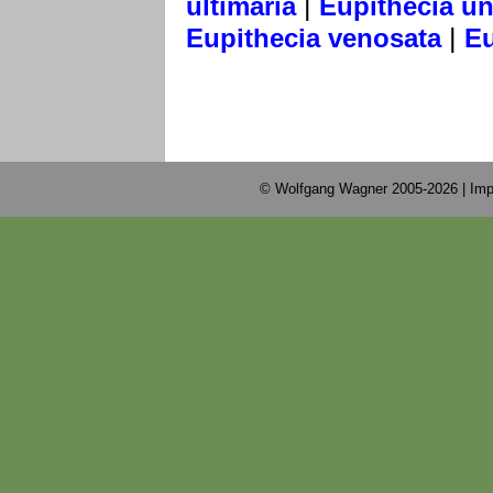
|
ultimaria
Eupithecia u
|
Eupithecia venosata
Eu
© Wolfgang Wagner 2005-2026 |
Imp