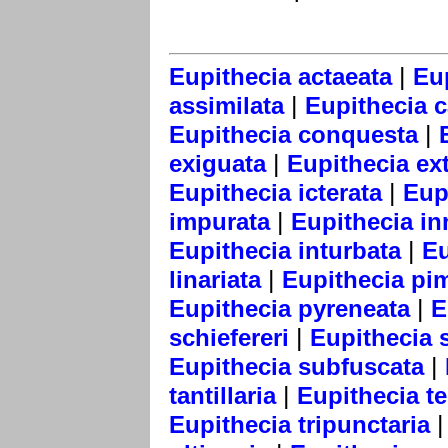
|
Eupithecia actaeata
Eu
|
assimilata
Eupithecia 
|
Eupithecia conquesta
|
exiguata
Eupithecia ext
|
Eupithecia icterata
Eup
|
impurata
Eupithecia in
|
Eupithecia inturbata
Eu
|
linariata
Eupithecia pim
|
Eupithecia pyreneata
E
|
schiefereri
Eupithecia 
|
Eupithecia subfuscata
|
tantillaria
Eupithecia te
Eupithecia tripunctaria