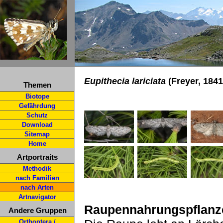
Eupithecia lariciata
(Freyer, 184
Themen
Biotope
Gefährdung
Schutz
Download
Sitemap
Home
Artportraits
Methodik
nach Familien
nach Arten
Artnavigator
Raupennahrungspflanz
Andere Gruppen
Orthoptera /